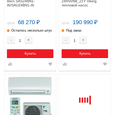
Bern SAS24BN1-
24HVI/N8_21Y Viking
AI/SAU24BN1-AI
тепловой насос
68 270
190 990
₽
₽
ЦЕНА:
ЦЕНА:
Осталось несколько штук
Под заказ
-
+
-
+
Купить
Купить