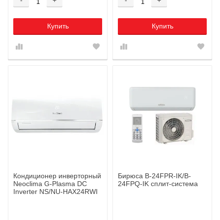
Купить
Купить
Кондиционер инверторный
Бирюса B-24FPR-IK/B-
Neoclima G-Plasma DC
24FPQ-IK сплит-система
Inverter NS/NU-HAX24RWI