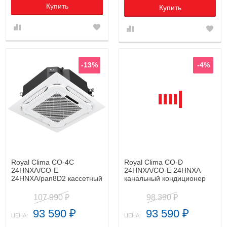
Купить
Купить
-13%
-4%
Royal Clima CO-4C
Royal Clima CO-D
24HNXA/CO-E
24HNXA/CO-E 24HNXA
24HNXA/pan8D2 кассетный
канальный кондиционер
кондиционер
107 990
98 390
₽
₽
93 590
93 590
₽
₽
ЦЕНА:
ЦЕНА: