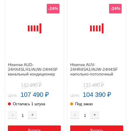
-24%
-24%
Hisense AUD-
Hisense AUV-
24HX4SLH1/AUW-24H4SF
24HR4SA1/AUW-24H4SF
канальный кондиционер
напольно-потолочный
кондиционер
142 990
137 490
₽
₽
107 490
104 390
₽
₽
ЦЕНА:
ЦЕНА:
Осталась 1 штука
Под заказ
-
+
-
+
Купить
Купить