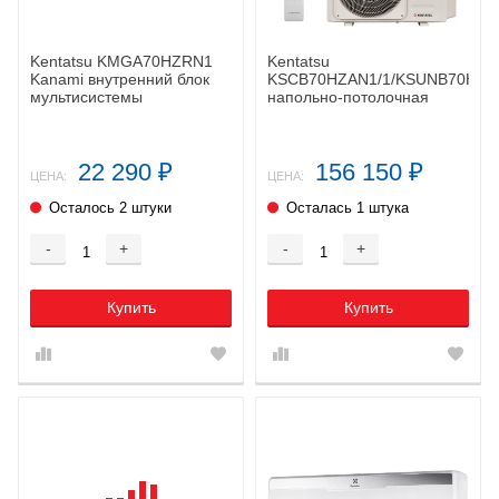
Kentatsu KMGA70HZRN1
Kentatsu
Kanami внутренний блок
KSCB70HZAN1/1/KSUNB70HZA
мультисистемы
напольно-потолочная
инверторная сплит-
система
22 290
156 150
₽
₽
ЦЕНА:
ЦЕНА:
Осталось 2 штуки
Осталась 1 штука
-
+
-
+
Купить
Купить