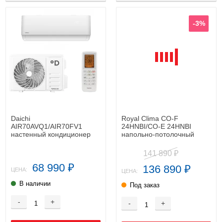
-3%
Daichi
Royal Clima CO-F
AIR70AVQ1/AIR70FV1
24HNBI/CO-E 24HNBI
настенный кондиционер
напольно-потолочный
кондиционер
141 890
₽
68 990
136 890
₽
₽
ЦЕНА:
ЦЕНА:
В наличии
Под заказ
-
+
-
+