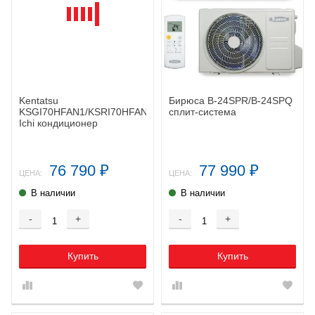
Kentatsu
Бирюса B-24SPR/B-24SPQ
KSGI70HFAN1/KSRI70HFAN1
сплит-система
Ichi кондиционер
76 790
77 990
₽
₽
ЦЕНА:
ЦЕНА:
В наличии
В наличии
-
+
-
+
Купить
Купить