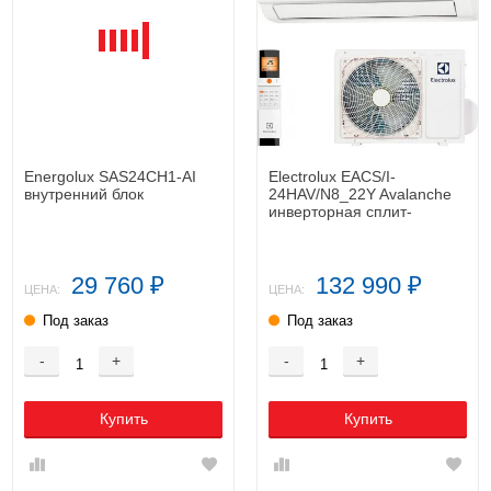
Energolux SAS24CH1-AI
Electrolux EACS/I-
внутренний блок
24HAV/N8_22Y Avalanche
инверторная сплит-
система
29 760
132 990
₽
₽
ЦЕНА:
ЦЕНА:
Под заказ
Под заказ
-
+
-
+
Купить
Купить