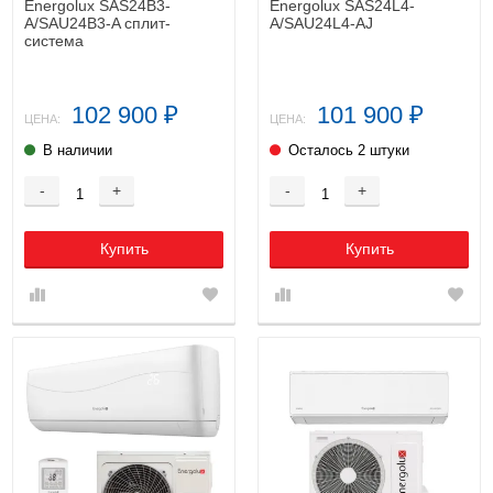
Energolux SAS24B3-
Energolux SAS24L4-
A/SAU24B3-A сплит-
A/SAU24L4-AJ
система
102 900
101 900
₽
₽
ЦЕНА:
ЦЕНА:
В наличии
Осталось 2 штуки
-
+
-
+
Купить
Купить