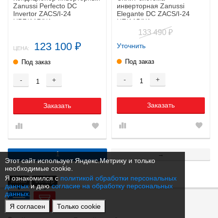
Zanussi Perfecto DC
инверторная Zanussi
Invertor ZACS/I-24
Elegante DC ZACS/I-24
HPF/A17/N1
HE/A15/N1
133 490
₽
123 100
Уточнить
₽
ЦЕНА:
Под заказ
Под заказ
-
+
-
+
Заказать
Заказать
1
→
Этот сайт использует Яндекс.Метрику и только
необходимые cookie.
Я ознакомился с
политикой обработки персональных
Меню
Фильтр
данных
и даю
согласие на обработку персональных
данных.
Контакты
Я согласен
Только cookie