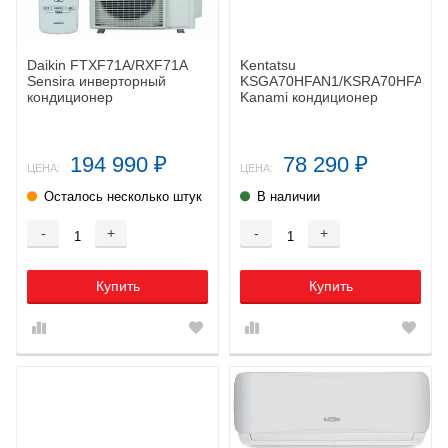
Daikin FTXF71A/RXF71A
Kentatsu
Sensira инверторный
KSGA70HFAN1/KSRA70HFAN1
кондиционер
Kanami кондиционер
194 990
78 290
₽
₽
ЦЕНА:
ЦЕНА:
Осталось несколько штук
В наличии
-
+
-
+
Купить
Купить