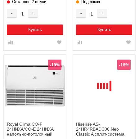
Осталось 2 штуки
Под заказ
-
+
-
+
Купить
Купить
-19%
-18%
Royal Clima CO-F
Hisense AS-
24HNXA/CO-E 24HNXA
24HR4RBADC00 Neo
напольно-потолочный
Classic A сплит-система