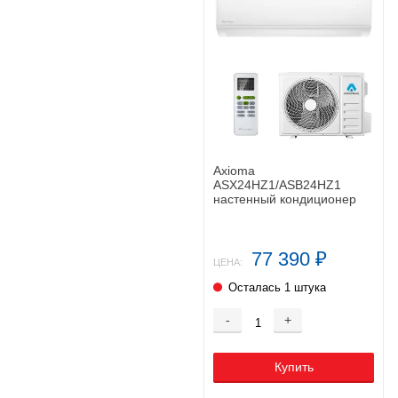
Axioma
ASX24HZ1/ASB24HZ1
настенный кондиционер
77 390
₽
ЦЕНА:
Осталась 1 штука
-
+
Купить