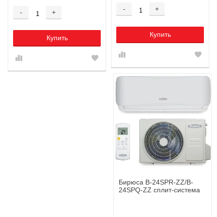
-
+
-
+
Купить
Купить
Бирюса B-24SPR-ZZ/B-
24SPQ-ZZ сплит-система