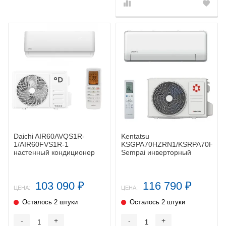
Daichi AIR60AVQS1R-
Kentatsu
1/AIR60FVS1R-1
KSGPA70HZRN1/KSRPA70HZR
настенный кондиционер
Sempai инверторный
кондиционер
103 090
116 790
₽
₽
ЦЕНА:
ЦЕНА:
Осталось 2 штуки
Осталось 2 штуки
-
+
-
+