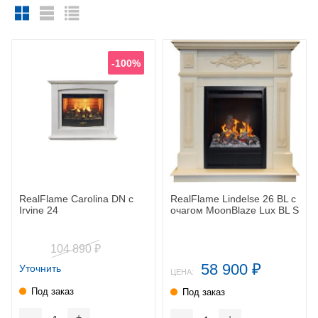
-100%
RealFlame Carolina DN c
RealFlame Lindelse 26 BL с
Irvine 24
очагом MoonBlaze Lux BL S
104 890
₽
58 900
Уточнить
₽
ЦЕНА:
Под заказ
Под заказ
-
+
-
+