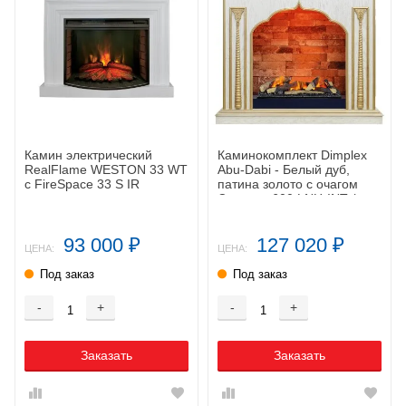
Камин электрический
Каминокомплект Dimplex
RealFlame WESTON 33 WT
Abu-Dabi - Белый дуб,
c FireSpace 33 S IR
патина золото с очагом
Cassette 600 LNH-INT (с
дровами)
93 000
127 020
₽
₽
ЦЕНА:
ЦЕНА:
Под заказ
Под заказ
-
+
-
+
Заказать
Заказать