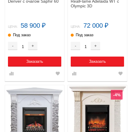
Denver с очагом Saphir 60
RealFlame Adelaida WT с
Olympic 3D
58 900
72 000
₽
₽
ЦЕНА:
ЦЕНА:
Под заказ
Под заказ
-
+
-
+
Заказать
Заказать
-4%