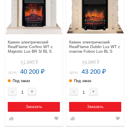
Камин электрический
Камин электрический
RealFlame Corfino WT с
RealFlame Dublin Lux WT с
Majestic Lux BR S/ BL S
очагом Fobos Lux BL S
41 990
44 990
₽
₽
40 200
43 200
₽
₽
ЦЕНА:
ЦЕНА:
Под заказ
Под заказ
-
+
-
+
Заказать
Заказать