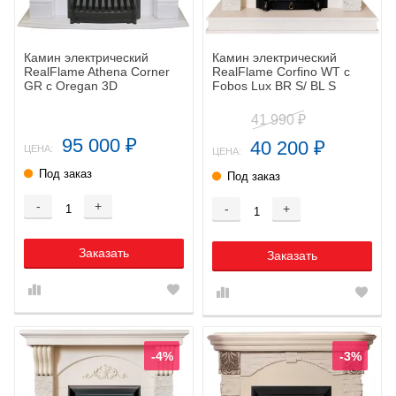
Камин электрический
Камин электрический
RealFlame Athena Corner
RealFlame Corfino WT с
GR с Oregan 3D
Fobos Lux BR S/ BL S
41 990
₽
95 000
40 200
₽
₽
ЦЕНА:
ЦЕНА:
Под заказ
Под заказ
-
+
-
+
Заказать
Заказать
-4%
-3%