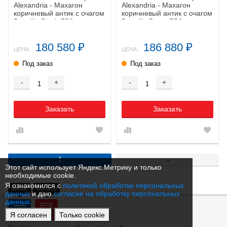
Alexandria - Махагон
Alexandria - Махагон
коричневый антик с очагом
коричневый антик с очагом
Danville Black FB2
Danville Brass FB2
180 580
186 880
₽
₽
ЦЕНА:
ЦЕНА:
Под заказ
Под заказ
-
+
-
+
Заказать
Заказать
1
→
Этот сайт использует Яндекс.Метрику и только
необходимые cookie.
Я ознакомился с
политикой обработки персональных
Меню
Фильтр
данных
и даю
согласие на обработку персональных
данных.
Контакты
Я согласен
Только cookie