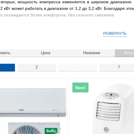
о-вторых, мощность компресса изменяется в широком диапазоне
 кВт может работать в диапазоне от 1,2 до 3,2 кВт. Благодаря эт
та охлаждается более комфортна, без сильного сквозняка.
Сплит-система Ballu имеет сл
РАЗВЕРНУТЬ
СОВРЕМЕННОЕ УПРА
овать:
Цена
Название
Хиты
ски везде присутствует удобный LED дисплей (на передней пане
2
...
7
, что удобно для большинства пользователей. Пульт ДУ имеет дост
озволяет настроить время автоматического включения или отключе
New!
ть возможность удаленного управления через WI-Fi. Настенные с
ко его нужно докупать отдельно.
СРОК СЛУЖБЫ 8-10
грамотного подбора комплектующих техника этого бренда имеет хо
становки и ежегодном обслуживании кондиционер Балу может прос