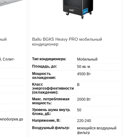
ный
Ballu BGK5 Heavy PRO мобильный
кондиционер
Тип кондиционера:
, Сплит-
Мобильный
Площадь, до:
50 кв. м.
Мощность
4500 Вт
охлаждения:
Класс
В
энергоэффективности
(охлаждение):
Макс. потребляемая
2000 Вт
мощность:
Уровень шума внутр.
50
блока, дБ:
е\обогрев до
Напряжение, В:
220-240
Воздушный фильтр:
моющийся воздушный
фильтр