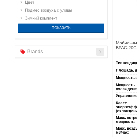
Цвет
Подмес воздуха с улицы
Зимний комплект
Мобильный
BPAC-20C
Brands
Тип кондиц
Площадь, д
Мощность в
Мощность
охлаждени
Управление 
Класс
энергоэфф
(охлаждени
Макс. потр
мощность:
Макс. возд
м3/час: