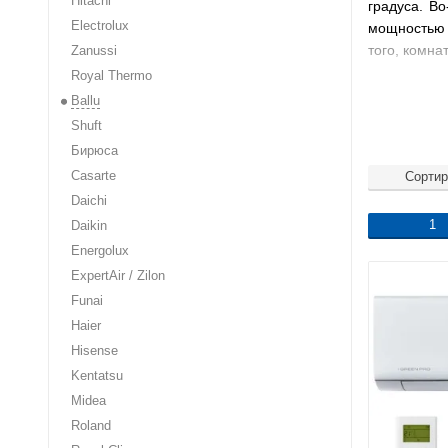
Hitachi
градуса. В
Electrolux
мощностью 2
того, комна
Zanussi
Royal Thermo
Ballu
Shuft
Бирюса
Casarte
Сортир
Daichi
Практиче
1
Daikin
температуру
Energolux
Таймер п
ExpertAir / Zilon
Также ес
Funai
WI-Fi, одна
Haier
Hisense
Kentatsu
Midea
За счет 
Roland
грамотной у