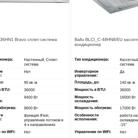
-36HN1 Bravo сплит-система
Ballu BLCI_C-48HN8/EU кассет
кондиционер
ионера:
Тип кондиционера:
Настенный, Сплит-
Кассетный
система
система
ое
Инверторное
Нет
Да
:
управление:
о:
Площадь, до:
90 кв. м.
140 кв. м.
 BTU:
Мощность в BTU:
36000
36000
Мощность
9400 Вт
16000 Вт
я:
охлаждения:
богрева:
Мощность обогрева:
9600 Вт
17000 Вт
ти
Особенности
функция IFeel,
работа на
:
исполнения:
управление потоком в
охлаждени
4-х направлениях
-15°
по WiFi:
Управление по WiFi:
Нет
Нет