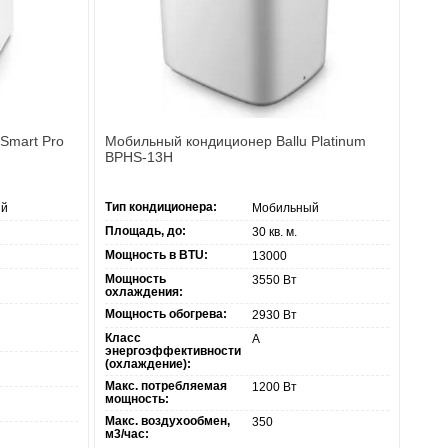
напряжения. Есть даже такие, которые стабильно работают
узки при нестандартных условиях эксплуатации .
ает оборудование более долговечным.
Smart Pro
Мобильный кондиционер Ballu Platinum
BPHS-13H
ИЛИ ОБОГРЕВ
Тип кондиционера:
ый
Мобильный
ьную возможность изменять скорость работы вентилятора в
.
Площадь, до:
30 кв. м.
Мощность в BTU:
13000
 режиме. В среднем этот показатель составляет 22-25 Дб
Мощность
3550 Вт
o этот показатель снижен до 19 Дб.
охлаждения:
если Вам нужен комфортный и тихий
кондиционер
в спальню
Мощность обогрева:
2930 Вт
Класс
А
энергоэффективности
(охлаждение):
ГО ДОМА ЗИМОЙ
Макс. потребляемая
1200 Вт
мощность:
Макс. воздухообмен,
350
\20 С°.
м3/час: