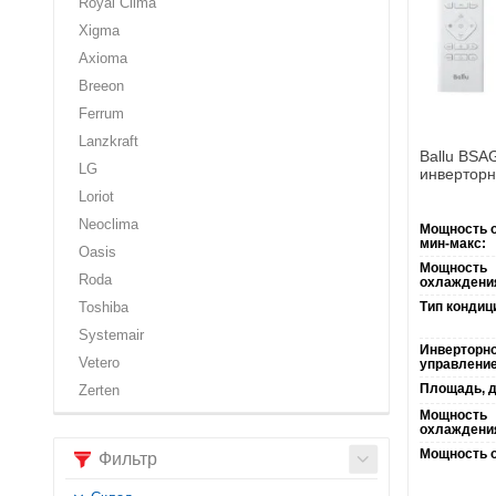
Royal Clima
Многие с
Xigma
при напряже
Axioma
Режим авт
Breeon
Антикоор
Ferrum
Благодар
Lanzkraft
Ballu BSA
LG
инверторн
Loriot
Neoclima
Мощность 
Некоторы
мин-макс:
Oasis
диапазоне о
Мощность
Roda
охлаждения
Практиче
Тип кондиц
Toshiba
(при минима
Systemair
Особенно
Инверторн
Vetero
управление
- выбирайте
Площадь, д
Zerten
Мощность
охлаждени
Мощность о
Фильтр
Обычные м