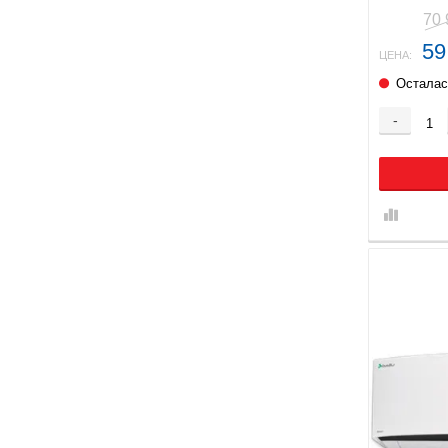
70
59
ЦЕНА:
Осталас
-