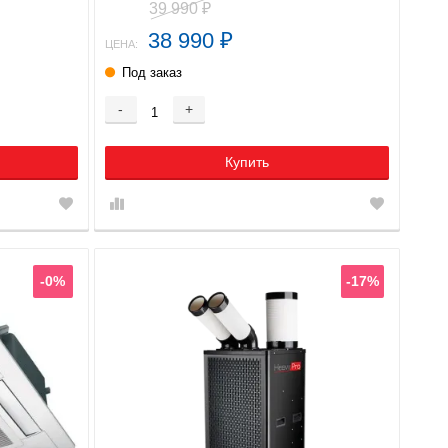
39 990
₽
38 990
₽
ЦЕНА:
Под заказ
-
+
Купить
-0%
-17%