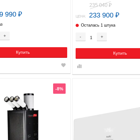
235 040
₽
9 990
233 900
₽
₽
ЦЕНА:
аз
Осталась 1 штука
+
-
+
Купить
Купить
-8%