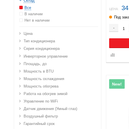
Склад
В том чи
34
квартиры, н
Все
ЦЕНА:
В наличии
Также ес
Под зак
Нет в наличии
В нашем выс
-
служба, п
Цена
установку 
Тип кондиционера
Серия кондиционера
Инверторное управление
Площадь, до
Мощность в BTU
Мощность охлаждения
New!
Мощность обогрева
Работа на обогрев зимой
Управление по WiFi
Датчик движения (Умный глаз)
Воздушный фильтр
Гарантийный срок