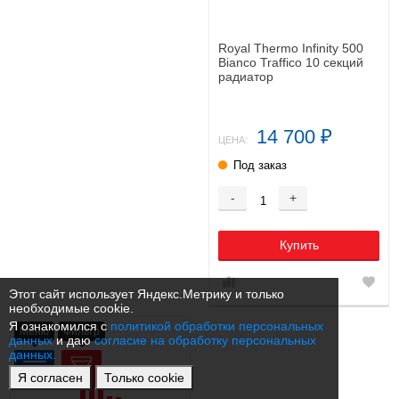
Royal Thermo Infinity 500
Bianco Traffico 10 секций
радиатор
14 700
₽
ЦЕНА:
Под заказ
-
+
Купить
Этот сайт использует Яндекс.Метрику и только
необходимые cookie.
Я ознакомился с
политикой обработки персональных
Меню
Фильтр
данных
и даю
согласие на обработку персональных
данных.
Я согласен
Только cookie