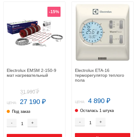
-15%
Electrolux EMSM 2-150-9
Electrolux ETA-16
мат нагревательный
терморегулятор теплого
пола
31 990
₽
4 890
27 190
₽
₽
ЦЕНА:
ЦЕНА:
Осталась 1 штука
Под заказ
-
+
-
+