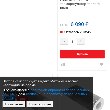
терморегулятор теплого
пола
6 090
₽
ЦЕНА:
Осталось 2 штуки
-
+
Купить
Этот сайт использует Яндекс.Метрику и только
необходимые cookie.
Я ознакомился с
политикой обработки персональных
Меню
Фильтр
данных
и даю
согласие на обработку персональных
данных.
Я согласен
Только cookie