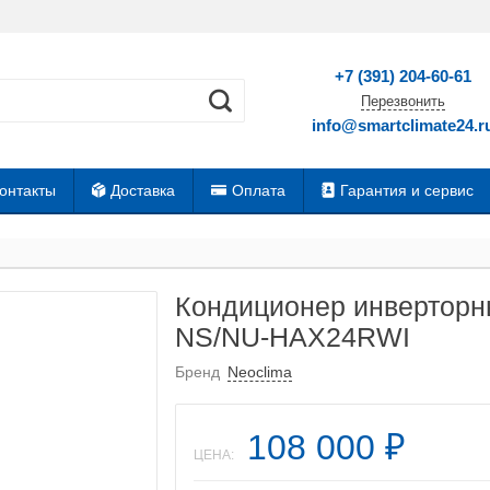
+7 (391) 204-60-61
Перезвонить
info@smartclimate24.r
онтакты
Доставка
Оплата
Гарантия и сервис
Кондиционер инверторны
NS/NU-HAX24RWI
Бренд
Neoclima
108 000
₽
ЦЕНА: