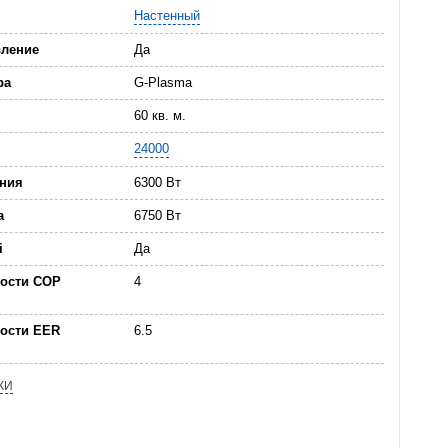
Настенный
вление
Да
ра
G-Plasma
60 кв. м.
24000
ния
6300 Вт
а
6750 Вт
i
Да
ости COP
4
ости EER
6.5
КИ