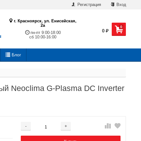
Регистрация
Вход
г. Красноярск, ул. Енисейская,
2а
0
0
₽
пн-пт 9:00-18:00
u
сб 10:00-16:00
Блог
й Neoclima G-Plasma DC Inverter
-
+
Добавляется...
Добавлен