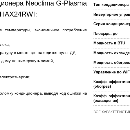
ционера Neoclima G-Plasma
Тип кондиционера
U-HAX24RWI:
Инверторное упра
Серия кондиционе
е температуры, экономичное потребление
Площадь, до
Мощность в BTU
лока;
атуру в месте, где находится пульт ДУ;
Мощность охлажде
 дому не вымерзнуть зимой;
Мощность обогрев
Управление по WiF
электроэнергии;
Коэфф. эффективн
(обогрев)
поломку кондиционера, выводя код ошибки на
Коэфф. эффективн
(охлаждение)
ВСЕ ХАРАКТЕРИСТИ