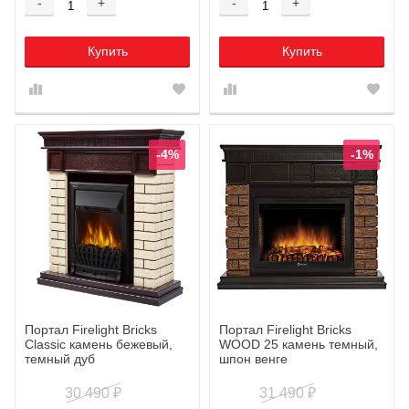
-
+
-
+
Купить
Купить
-4%
-1%
Портал Firelight Bricks
Портал Firelight Bricks
Classic камень бежевый,
WOOD 25 камень темный,
темный дуб
шпон венге
30 490
31 490
₽
₽