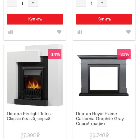
-
+
-
+
Купить
Купить
-14%
-31%
Портал Firelight Tetris
Портал Royal Flame
Classic белый, серый
California Graphite Gray -
Серый графит
27 990
36 740
₽
₽