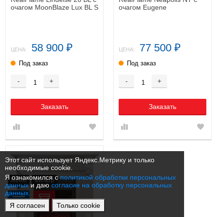
очагом MoonBlaze Lux BL S
очагом Eugene
58 900
77 500
₽
₽
ЦЕНА:
ЦЕНА:
Под заказ
Под заказ
-
+
-
+
Заказать
Заказать
Этот сайт использует Яндекс.Метрику и только
необходимые cookie.
Я ознакомился с
политикой обработки персональных
Меню
Фильтр
данных
и даю
согласие на обработку персональных
данных.
Я согласен
Только cookie