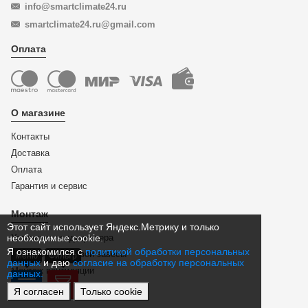
info@smartclimate24.ru
smartclimate24.ru@gmail.com
Оплата
О магазине
Контакты
Доставка
Оплата
Гарантия и сервис
Монтаж
Этот сайт использует Яндекс.Метрику и только
Установка кондиционера
необходимые cookie.
Я ознакомился с
политикой обработки персональных
Установки тепловой завесы
Меню
Фильтр
данных
и даю
согласие на обработку персональных
Монтаж вентиляции
данных.
Монтаж систем отопления
Я согласен
Только cookie