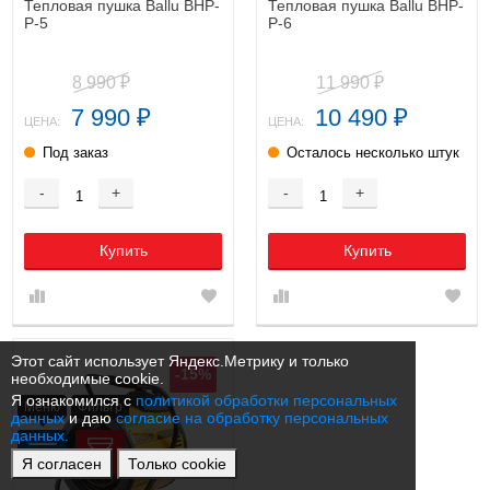
Тепловая пушка Ballu BHP-
Тепловая пушка Ballu BHP-
P-5
P-6
8 990
11 990
₽
₽
7 990
10 490
₽
₽
ЦЕНА:
ЦЕНА:
Под заказ
Осталось несколько штук
-
+
-
+
Купить
Купить
Этот сайт использует Яндекс.Метрику и только
-15%
необходимые cookie.
Я ознакомился с
политикой обработки персональных
Меню
Фильтр
данных
и даю
согласие на обработку персональных
данных.
Я согласен
Только cookie