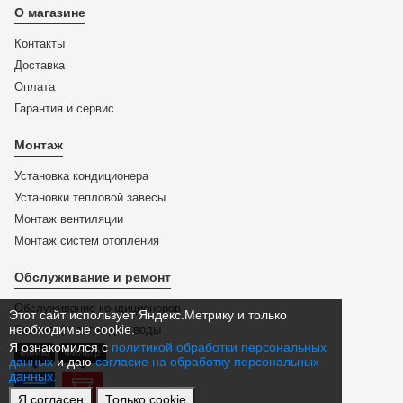
О магазине
Контакты
Доставка
Оплата
Гарантия и сервис
Монтаж
Установка кондиционера
Установки тепловой завесы
Монтаж вентиляции
Монтаж систем отопления
Обслуживание и ремонт
Обслуживание кондиционеров
Этот сайт использует Яндекс.Метрику и только
необходимые cookie.
Замена фильтра для воды
Я ознакомился с
политикой обработки персональных
Меню
Фильтр
данных
и даю
согласие на обработку персональных
данных.
Я согласен
Только cookie