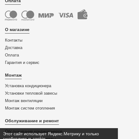
Оплата
О магазине
Контакты
Доставка
Оплата
Гарантия и сервис
Монтаж
Установка кондиционера
Установки тепловой завесы
Монтаж вентиляции
Монтаж систем отопления
Обслуживание и ремонт
Обслуживание кондиционеров
Этот сайт использует Яндекс.Метрику и только
необходимые cookie.
Замена фильтра для воды