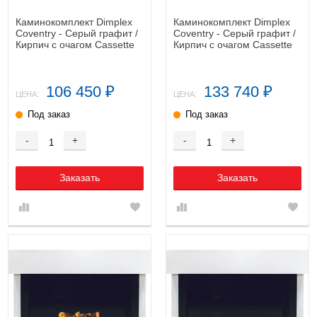
Каминокомплект Dimplex
Каминокомплект Dimplex
Coventry - Серый графит /
Coventry - Серый графит /
Кирпич с очагом Cassette
Кирпич с очагом Cassette
400 LNH-INT PS (без дров)
600 LNH-INT (с дровами)
106 450
133 740
₽
₽
ЦЕНА:
ЦЕНА:
Под заказ
Под заказ
-
+
-
+
Заказать
Заказать