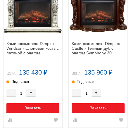
Каминокомплект Dimplex
Каминокомплект Dimplex
Windsor - Слоновая кость с
Castle - Темный дуб с
патиной с очагом
очагом Symphony 30''
Symphony 30'' DF3020-INT
DF3020-INT
135 430
135 960
₽
₽
ЦЕНА:
ЦЕНА:
Под заказ
Под заказ
-
+
-
+
Заказать
Заказать