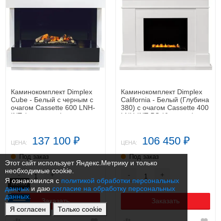
Каминокомплект Dimplex
Каминокомплект Dimplex
Cube - Белый с черным с
California - Белый (Глубина
очагом Cassette 600 LNH-
380) с очагом Cassette 400
INT (с дровами)
LNH-INT PS (без дров)
137 100
106 450
₽
₽
ЦЕНА:
ЦЕНА:
Под заказ
Под заказ
Этот сайт использует Яндекс.Метрику и только
необходимые cookie.
-
+
-
+
Я ознакомился с
политикой обработки персональных
Меню
данных
и даю
согласие на обработку персональных
данных.
Заказать
Заказать
Я согласен
Только cookie