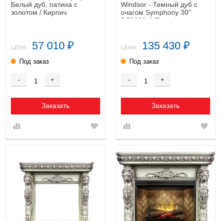
Белый дуб, патина с
Windsor - Темный дуб с
золотом / Кирпич
очагом Symphony 30''
DF3020-INT
57 010
135 430
₽
₽
ЦЕНА:
ЦЕНА:
Под заказ
Под заказ
-
+
-
+
Заказать
Заказать