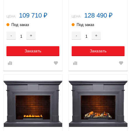
INT PS (без дров)
400 LNH-INT (с дровами)
109 710
128 490
₽
₽
ЦЕНА:
ЦЕНА:
Под заказ
Под заказ
-
+
-
+
Заказать
Заказать