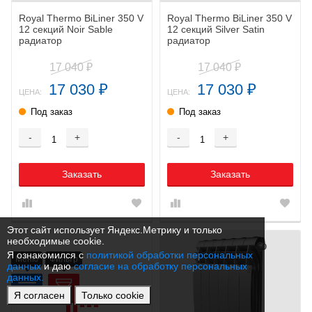
Royal Thermo BiLiner 350 V
Royal Thermo BiLiner 350 V
12 секций Noir Sable
12 секций Silver Satin
радиатор
радиатор
17 040
17 040
₽
₽
17 030
17 030
₽
₽
ЦЕНА:
ЦЕНА:
Под заказ
Под заказ
-
+
-
+
Заказать
Заказать
Этот сайт использует Яндекс.Метрику и только
необходимые cookie.
Я ознакомился с
политикой обработки персональных
Меню
Фильтр
данных
и даю
согласие на обработку персональных
данных.
Я согласен
Только cookie