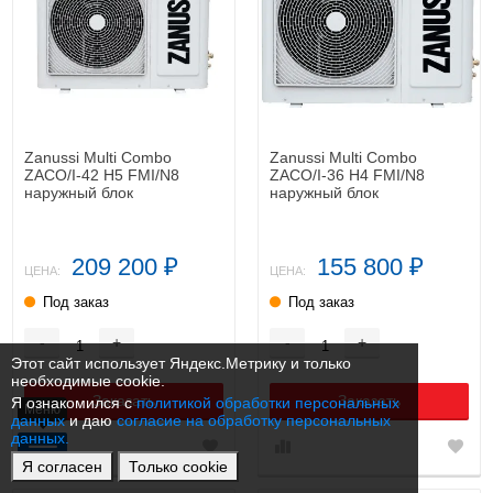
Zanussi Multi Combo
Zanussi Multi Combo
ZACO/I-42 H5 FMI/N8
ZACO/I-36 H4 FMI/N8
наружный блок
наружный блок
209 200
155 800
₽
₽
ЦЕНА:
ЦЕНА:
Под заказ
Под заказ
-
+
-
+
Этот сайт использует Яндекс.Метрику и только
необходимые cookie.
Заказать
Заказать
Я ознакомился с
политикой обработки персональных
Меню
данных
и даю
согласие на обработку персональных
данных.
Я согласен
Только cookie