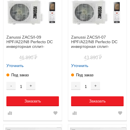
Zanussi ZACS/I-09
Zanussi ZACS/I-07
HPF/A22/N8 Perfecto DC
HPF/A22/N8 Perfecto DC
инверторная cплит-
инверторная cплит-
система
система
46 890
43 890
₽
₽
Уточнить
Уточнить
Под заказ
Под заказ
-
+
-
+
Заказать
Заказать