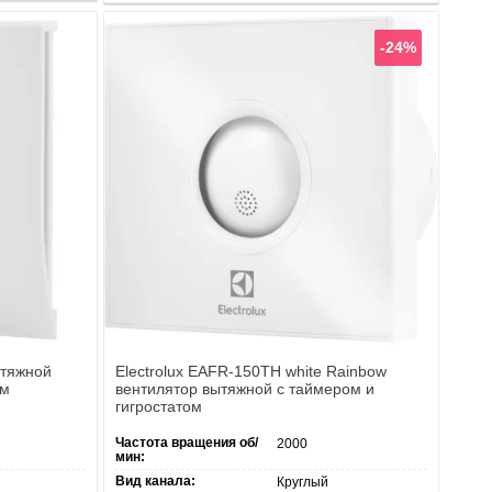
-24%
ытяжной
Electrolux EAFR-150TH white Rainbow
ом
вентилятор вытяжной с таймером и
гигростатом
Частота вращения об/
2000
мин:
Вид канала:
Круглый