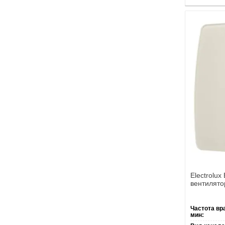
Electrolux
вентилято
Частота вр
мин: