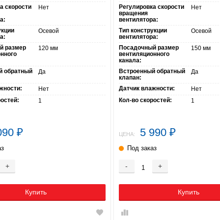
а скорости
Регулировка скорости
Нет
Нет
вращения
а:
вентилятора:
укции
Тип конструкции
Осевой
Осевой
а:
вентилятора:
й размер
Посадочный размер
120 мм
150 мм
нного
вентиляционного
канала:
й обратный
Встроенный обратный
Да
Да
клапан:
жности:
Датчик влажности:
Нет
Нет
ростей:
Кол-во скоростей:
1
1
090
5 990
₽
₽
ЦЕНА:
аз
Под заказ
+
-
+
Купить
Купить