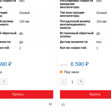
а скорости
Регулировка скорости
Нет
Нет
вращения
а:
вентилятора:
укции
Тип конструкции
Осевой
Осевой
а:
вентилятора:
й размер
Посадочный размер
100 мм
150 мм
нного
вентиляционного
канала:
й обратный
Встроенный обратный
Да
Да
клапан:
жности:
Датчик влажности:
Да
Нет
ростей:
Кол-во скоростей:
1
1
690
6 590
₽
₽
ЦЕНА:
аз
Под заказ
+
-
+
Купить
Купить