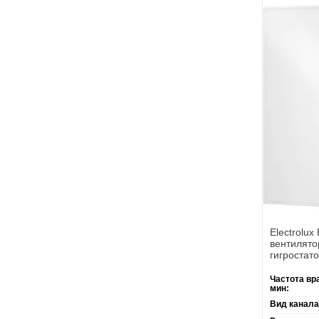
Electrolu
вентилято
гигростат
Частота вр
мин:
Вид канала