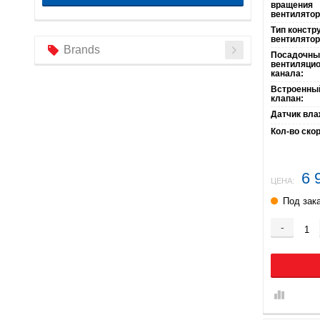
вращения
вентилятор
Тип констр
вентилятор
Brands
Посадочны
вентиляцио
канала:
Встроенны
клапан:
Датчик вла
Кол-во ско
6 
ЦЕНА:
Под зак
-