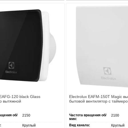
 EAFG-120 black Glass
Electrolux EAFM-150Т Magic в
р вытяжной
бытовой вентилятор с таймер
ащения об/
Частота вращения об/
2150
2100
мин:
:
Вид канала:
Круглый
Круглый