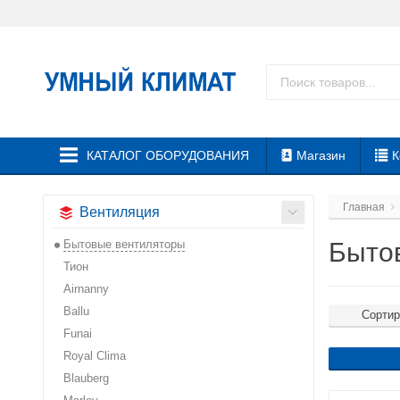
КАТАЛОГ ОБОРУДОВАНИЯ
Магазин
К
Главная
Вентиляция
Бытовые вентиляторы
Быто
Тион
Airnanny
Ballu
Сортир
Funai
Royal Clima
Blauberg