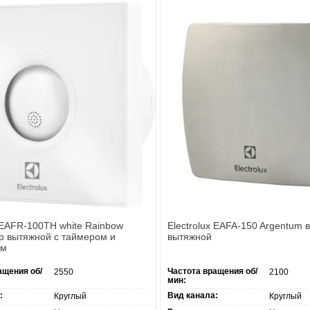
x EAFR-100TH white Rainbow
Electrolux EAFA-150 Argentum 
р вытяжной с таймером и
вытяжной
ом
ащения об/
Частота вращения об/
2550
2100
мин:
:
Вид канала:
Круглый
Круглый