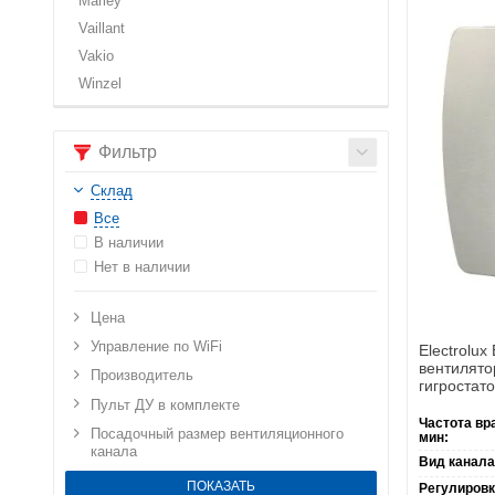
Marley
Vaillant
Vakio
Winzel
Фильтр
Склад
Все
В наличии
Нет в наличии
Цена
Управление по WiFi
Electrolu
вентилято
Производитель
гигростат
Пульт ДУ в комплекте
Частота вр
Посадочный размер вентиляционного
мин:
канала
Вид канала
Регулировк