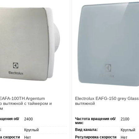
x EAFA-100TH Argentum
Electrolux EAFG-150 grey Glas
р вытяжной с таймером и
вытяжной
ом
ащения об/
Частота вращения об/
2400
2100
мин:
:
Вид канала:
Круглый
Круглый
а скорости
Регулировка скорости
Нет
Нет