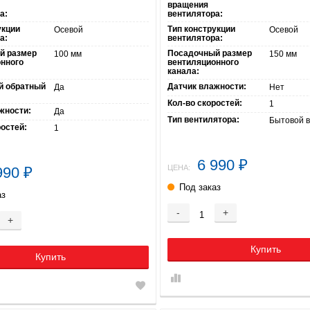
вращения
а:
вентилятора:
укции
Тип конструкции
Осевой
Осевой
а:
вентилятора:
й размер
Посадочный размер
100 мм
150 мм
нного
вентиляционного
канала:
й обратный
Датчик влажности:
Да
Нет
Кол-во скоростей:
1
жности:
Да
Тип вентилятора:
Бытовой 
ростей:
1
6 990
₽
ЦЕНА:
990
₽
Под заказ
аз
-
+
+
Купить
Купить