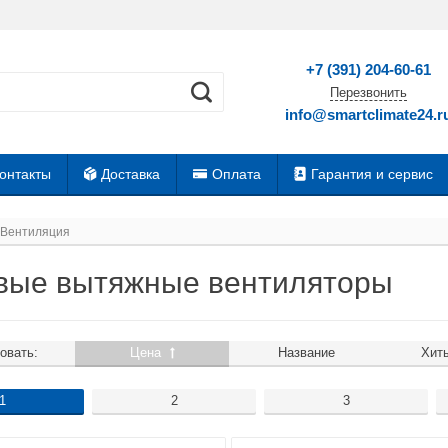
+7 (391) 204-60-61
Перезвонить
info@smartclimate24.r
онтакты
Доставка
Оплата
Гарантия и сервис
Вентиляция
вые вытяжные вентиляторы
овать:
Цена
Название
Хит
1
2
3