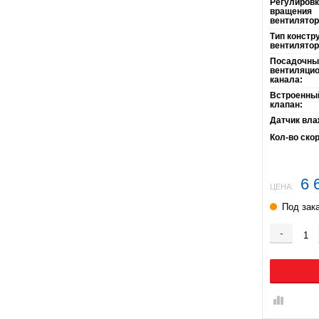
Регулировк
вращения
вентилятор
Тип констр
вентилятор
Посадочны
вентиляцио
канала:
Встроенны
клапан:
Датчик вла
Кол-во ско
6 
ЦЕНА:
Под зак
-