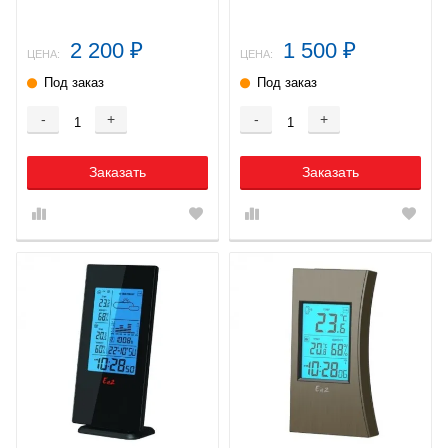
влажности)
2 200
1 500
₽
₽
ЦЕНА:
ЦЕНА:
Под заказ
Под заказ
-
+
-
+
Заказать
Заказать