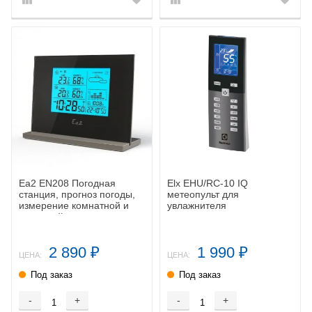
Ea2 EN208 Погодная
Elx EHU/RC-10 IQ
станция, прогноз погоды,
метеопульт для
измерение комнатной и
увлажнителя
наружной температуры и
влажности
2 890
1 990
₽
₽
ЦЕНА:
ЦЕНА:
Под заказ
Под заказ
-
+
-
+