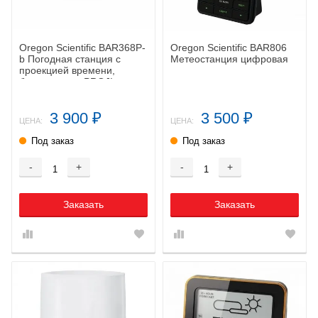
Oregon Scientific BAR368P-
Oregon Scientific BAR806
b Погодная станция с
Метеостанция цифровая
проекцией времени,
бордо, серия PROJI
3 900
3 500
₽
₽
ЦЕНА:
ЦЕНА:
Под заказ
Под заказ
-
+
-
+
Заказать
Заказать