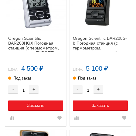
Oregon Scientific
Oregon Scientific BAR208S-
BAR208HGX Погодная
b Погодная станция (с
станция (с термометром,
термометром,
гигрометром, TARGET)
гигрометром, цветной
дисплей)
4 500
5 100
₽
₽
ЦЕНА:
ЦЕНА:
Под заказ
Под заказ
-
+
-
+
Заказать
Заказать