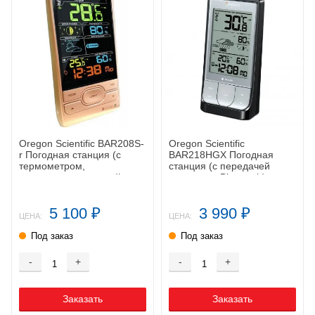
Oregon Scientific BAR208S-
Oregon Scientific
r Погодная станция (с
BAR218HGX Погодная
термометром,
станция (с передачей
гигрометром, цветной
данных по Bluetooth)
дисплей, ROSE)
5 100
3 990
₽
₽
ЦЕНА:
ЦЕНА:
Под заказ
Под заказ
-
+
-
+
Заказать
Заказать