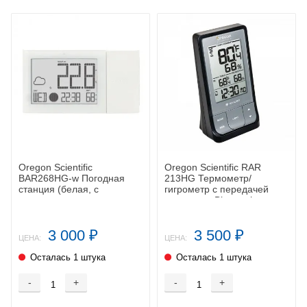
Oregon Scientific
Oregon Scientific RAR
BAR268HG-w Погодная
213HG Термометр/
станция (белая, с
гигрометр с передачей
термометром,
данных по Bluetooth
гигрометром, ALIZE)
3 000
3 500
₽
₽
ЦЕНА:
ЦЕНА:
Осталась 1 штука
Осталась 1 штука
-
+
-
+