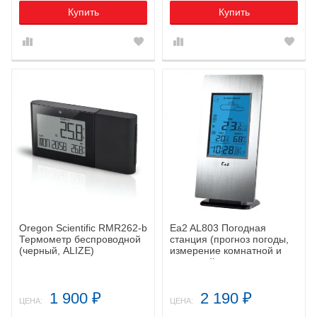
Купить
Купить
Oregon Scientific RMR262-b
Ea2 AL803 Погодная
Термометр беспроводной
станция (прогноз погоды,
(черный, ALIZE)
измерение комнатной и
наружной температуры и
влажности)
1 900
2 190
₽
₽
ЦЕНА:
ЦЕНА: