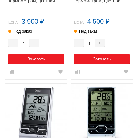
термометром, цветной
термометром, цветной
дисплей)
дисплей, ROSE)
3 900
4 500
₽
₽
ЦЕНА:
ЦЕНА:
Под заказ
Под заказ
-
+
-
+
Заказать
Заказать