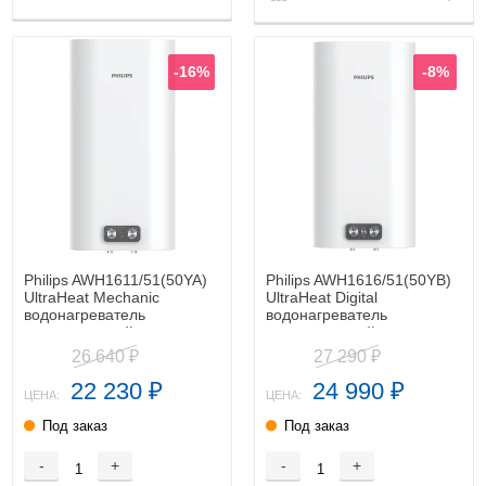
-16%
-8%
Philips AWH1611/51(50YA)
Philips AWH1616/51(50YB)
UltraHeat Mechanic
UltraHeat Digital
водонагреватель
водонагреватель
накопительный
накопительный
26 640
27 290
₽
₽
22 230
24 990
₽
₽
ЦЕНА:
ЦЕНА:
Под заказ
Под заказ
-
+
-
+