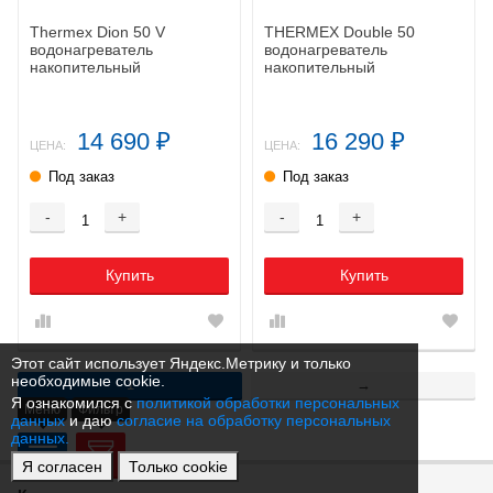
Thermex Dion 50 V
THERMEX Double 50
водонагреватель
водонагреватель
накопительный
накопительный
14 690
16 290
₽
₽
ЦЕНА:
ЦЕНА:
Под заказ
Под заказ
-
+
-
+
Купить
Купить
Этот сайт использует Яндекс.Метрику и только
необходимые cookie.
1
→
Я ознакомился с
политикой обработки персональных
Меню
Фильтр
данных
и даю
согласие на обработку персональных
данных.
Я согласен
Только cookie