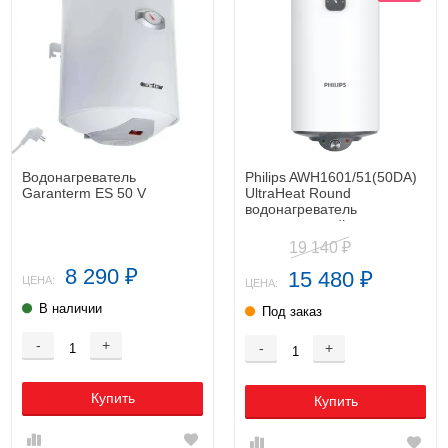
Водонагреватель
Philips AWH1601/51(50DA)
Garanterm ES 50 V
UltraHeat Round
водонагреватель
накопительный
19 140
₽
8 290
15 480
₽
₽
ЦЕНА:
ЦЕНА:
В наличии
Под заказ
-
+
-
+
Купить
Купить