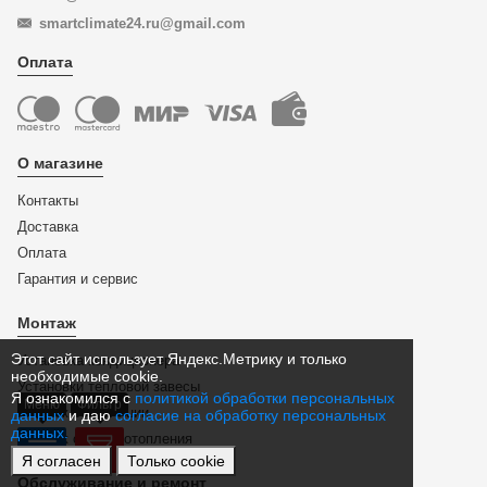
smartclimate24.ru@gmail.com
Оплата
О магазине
Контакты
Доставка
Оплата
Гарантия и сервис
Монтаж
Этот сайт использует Яндекс.Метрику и только
Установка кондиционера
необходимые cookie.
Установки тепловой завесы
Я ознакомился с
политикой обработки персональных
Меню
Фильтр
Монтаж вентиляции
данных
и даю
согласие на обработку персональных
данных.
Монтаж систем отопления
Я согласен
Только cookie
Обслуживание и ремонт