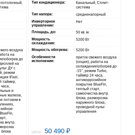
Тип кондиционера:
-потолочный,
Канальный, Сплит-
стема
система
Тип напора:
средненапорный
Инверторное
Нет
управление:
Площадь, до:
50 кв. м.
Мощность
5200 Вт
охлаждения:
Мощность обогрева:
ежего воздуха
5200 Вт
работа на
Особенности
приток свежего воздуха
е\обогрев до
исполнения:
(опция), работа на
-дисплей на
охлаждение\обогрев до
ульт ДУ с
-15°, режим Turbo,
й, режим
таймер 24 часа,
кция IFeel,
антикоррозийное
й таймер,
покрытие BlueFin,
 часа,
теплый старт,
льные и
самоочистка внутр.
ные жалюзи,
блока, разморозка
е потоком в
наружного блока,
влениях,
проводной пульт
озийное
управления
BlueFin,
арт,
ка внутр.
зморозка
50 490
₽
 блока
ЦЕНА: