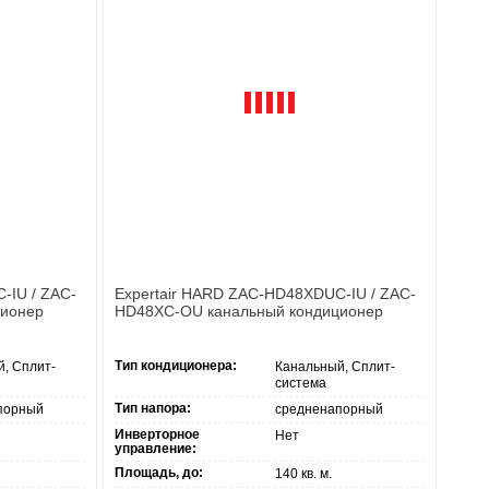
-IU / ZAC-
Expertair HARD ZAC-HD48XDUC-IU / ZAC-
ционер
HD48XC-OU канальный кондиционер
Тип кондиционера:
, Сплит-
Канальный, Сплит-
система
Тип напора:
порный
средненапорный
Инверторное
Нет
управление:
Площадь, до:
140 кв. м.