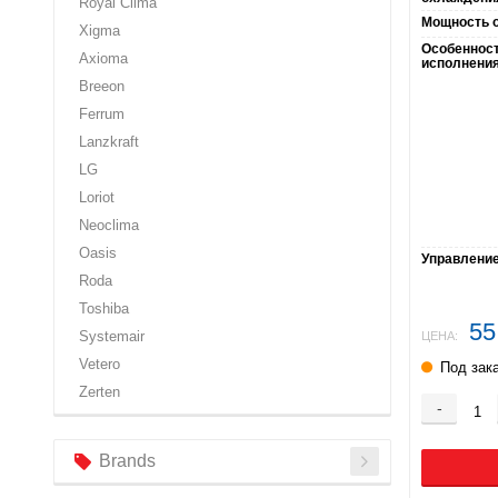
Royal Clima
Мощность о
Xigma
Особеннос
Axioma
исполнения
Breeon
Ferrum
Lanzkraft
LG
Loriot
Neoclima
Oasis
Управление 
Roda
Toshiba
55
Systemair
ЦЕНА:
Vetero
Под зак
Zerten
-
Brands