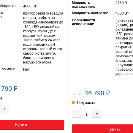
Мощность
3760 Вт
богрева:
4000 Вт
охлаждения:
ти
Мощность обогрева:
приток свежего воздуха
4000 Вт
:
(опция), работа на
Особенности
приток св
охлаждение\обогрев до
исполнения:
(опция), 
-15°, LED-дисплей на
охлаждени
корпусе, пульт ДУ с
-15°, режи
подсветкой, режим
таймер 24
Turbo, таймер 24 часа,
антикорр
подача воздуха в 4
покрытие 
стороны, теплый старт,
теплый ст
самоочистка внутр.
самоочист
блока, разморозка
блока, ра
наружного блока
наружного
по WiFi:
Нет
проводной
управлен
 790
₽
46 790
₽
ЦЕНА:
аз
Под заказ
+
-
+
Купить
Купить