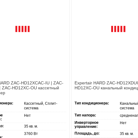
 HARD ZAC-HD12XCAC-IU | ZAC-
Expertair HARD ZAC-HD12XDUC
 | ZAC-HD12XC-OU кассетный
HD12XC-OU канальный конди
нер
ионера:
Тип кондиционера:
Кассетный, Сплит-
Канальный
система
система
ое
Тип напора:
Нет
среднена
:
Инверторное
Нет
о:
35 кв. м.
управление:
Площадь, до:
3760 Вт
35 кв. м.
я: