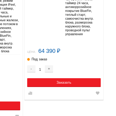
й, режим
таймер 24 часа,
кция IFeel,
антикоррозийное
й таймер,
покрытие BlueFin,
 часа,
теплый старт,
льные и
самоочистка внутр.
ные жалюзи,
блока, разморозка
е потоком в
наружного блока,
влениях,
проводной пульт
озийное
управления
BlueFin,
арт,
ка внутр.
зморозка
64 390
₽
 блока
ЦЕНА:
Под заказ
-
+
Заказать