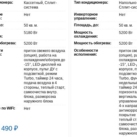
ионера:
Тип кондиционера:
Кассетный, Сплит-
Напольно
система
Сплит-си
ое
Инверторное
Нет
Нет
:
управление:
о:
Площадь, до:
50 кв. м.
50 кв. м.
Мощность
5180 Вт
5200 Вт
я:
охлаждения:
богрева:
Мощность обогрева:
5200 Вт
5200 Вт
ти
Особенности
приток свежего воздуха
приток св
:
исполнения:
(опция), работа на
(опция), 
охлаждение\обогрев до
охлаждени
-15°, LED-дисплей на
-15°, LED
корпусе, пульт ДУ с
корпусе, п
подсветкой, режим
подсветко
Turbo, таймер 24 часа,
Turbo, фун
подача воздуха в 4
недельны
стороны, теплый старт,
таймер 24
самоочистка внутр.
горизонта
блока, разморозка
вертикаль
наружного блока
управлени
4-х напра
по WiFi:
Нет
антикорр
покрытие 
теплый ст
самоочист
 490
₽
блока, ра
наружного