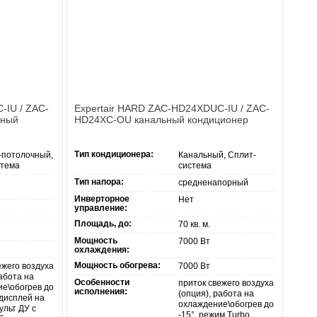
-IU / ZAC-
Expertair HARD ZAC-HD24XDUC-IU / ZAC-
чный
HD24XC-OU канальный кондиционер
Тип кондиционера:
-потолочный,
Канальный, Сплит-
стема
система
Тип напора:
средненапорный
Инверторное
Нет
управление:
Площадь, до:
70 кв. м.
Мощность
7000 Вт
охлаждения:
Мощность обогрева:
ежего воздуха
7000 Вт
работа на
Особенности
приток свежего воздуха
е\обогрев до
исполнения:
(опция), работа на
-дисплей на
охлаждение\обогрев до
ульт ДУ с
-15°, режим Turbo,