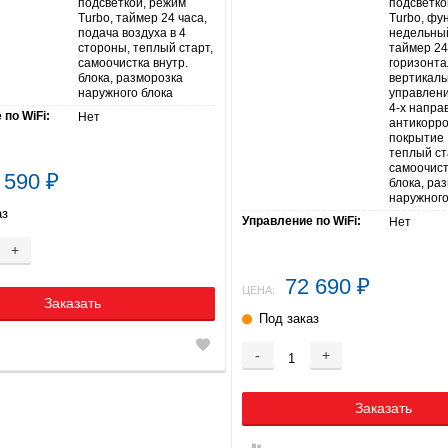
подсветкой, режим
подсветко
Turbo, таймер 24 часа,
Turbo, фун
подача воздуха в 4
недельны
стороны, теплый старт,
таймер 24
самоочистка внутр.
горизонта
блока, разморозка
вертикаль
наружного блока
управлени
4-х напра
по WiFi:
Нет
антикорр
покрытие 
теплый ст
самоочист
 590
₽
блока, ра
наружного
аз
Управление по WiFi:
Нет
+
72 690
₽
ЦЕНА:
Заказать
Под заказ
-
+
Заказать