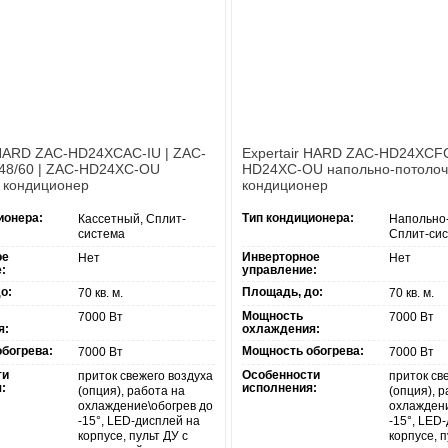
 HARD ZAC-HD24XCAC-IU | ZAC-
Expertair HARD ZAC-HD24XCFC
48/60 | ZAC-HD24XC-OU
HD24XC-OU напольно-потоло
 кондиционер
кондиционер
ионера:
Тип кондиционера:
Кассетный, Сплит-
Напольно
система
Сплит-си
ое
Инверторное
Нет
Нет
:
управление:
о:
Площадь, до:
70 кв. м.
70 кв. м.
Мощность
7000 Вт
7000 Вт
я:
охлаждения:
богрева:
Мощность обогрева:
7000 Вт
7000 Вт
ти
Особенности
приток свежего воздуха
приток св
:
исполнения:
(опция), работа на
(опция), 
охлаждение\обогрев до
охлаждени
-15°, LED-дисплей на
-15°, LED
корпусе, пульт ДУ с
корпусе, п