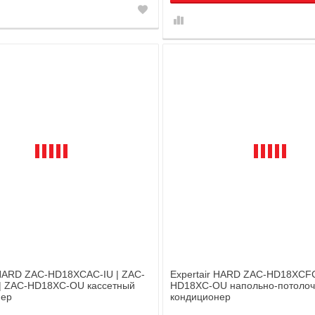
 HARD ZAC-HD18XCAC-IU | ZAC-
Expertair HARD ZAC-HD18XCFC
 | ZAC-HD18XC-OU кассетный
HD18XC-OU напольно-потоло
нер
кондиционер