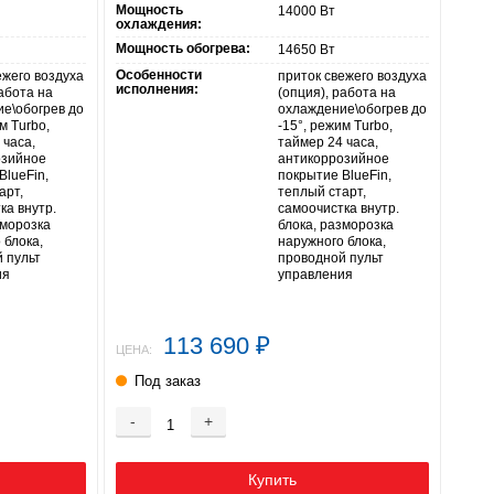
Мощность
14000 Вт
охлаждения:
Мощность обогрева:
14650 Вт
Особенности
ежего воздуха
приток свежего воздуха
исполнения:
работа на
(опция), работа на
е\обогрев до
охлаждение\обогрев до
м Turbo,
-15°, режим Turbo,
 часа,
таймер 24 часа,
озийное
антикоррозийное
BlueFin,
покрытие BlueFin,
арт,
теплый старт,
ка внутр.
самоочистка внутр.
зморозка
блока, разморозка
 блока,
наружного блока,
 пульт
проводной пульт
ия
управления
113 690
₽
ЦЕНА:
Под заказ
-
+
Купить