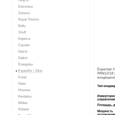
Hitachi
Electrolux
Zanussi
Royal Thermo
Ballu
Shuft
Бирюса
Casarte
Daichi
Daikin
Energolux
Expertair
ExpertAir / Zilon
PAN12/18
кондицио
Funai
Haier
Тип кондиц
Hisense
Инверторн
Kentatsu
управление
Midea
Площадь, д
Roland
Мощность
охлаждени