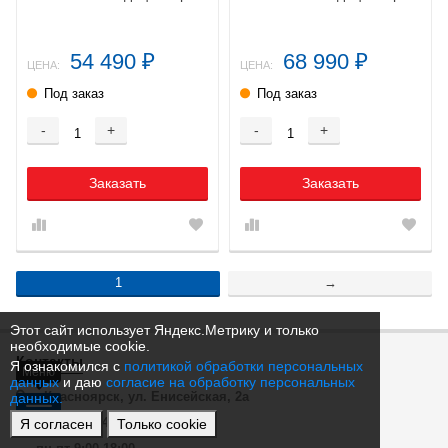
54 490
68 990
₽
₽
ЦЕНА:
ЦЕНА:
Под заказ
Под заказ
-
+
-
+
Заказать
Заказать
1
→
Этот сайт использует Яндекс.Метрику и только
необходимые cookie.
Контакты
Я ознакомился с
политикой обработки персональных
Меню
данных
и даю
согласие на обработку персональных
г. Красноярск, ул. Енисейская, 2а
данных.
+7 (391) 204-60-61
Я согласен
Только cookie