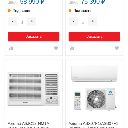
58 990
75 390
₽
₽
ЦЕНА:
ЦЕНА:
Под заказ
Под заказ
-
+
-
+
Заказать
Заказать
Axioma ASJC12-NM1A
Axioma ASX07F1/ASB07F1
кондиционер оконный
настенный кондиционер