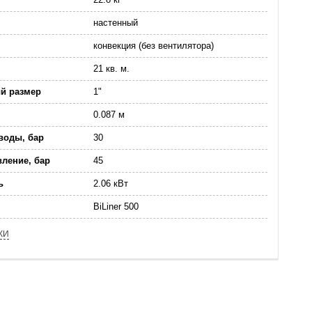
настенный
конвекция (без вентилятора)
21 кв. м.
й размер
1"
0.087 м
воды, бар
30
ление, бар
45
ь
2.06 кВт
BiLiner 500
КИ