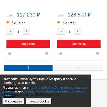
117 230
128 570
₽
₽
ЦЕНА:
ЦЕНА:
Под заказ
Под заказ
-
+
-
+
Заказать
Заказать
1
→
Этот сайт использует Яндекс.Метрику и только
необходимые cookie.
Контакты
Я ознакомился с
политикой обработки персональных
Меню
данных
и даю
согласие на обработку персональных
г. Красноярск, ул. Енисейская, 2а
данных.
+7 (391) 204-60-61
Я согласен
Только cookie