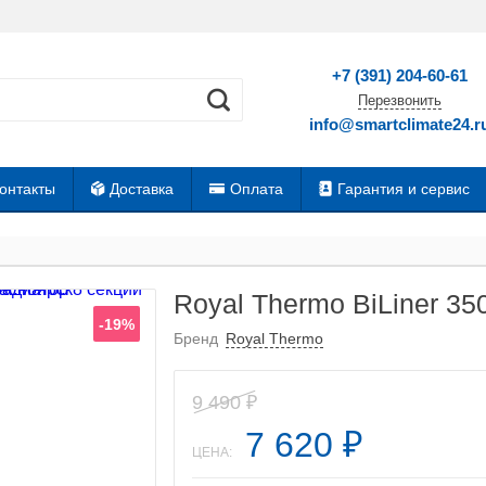
+7 (391) 204-60-61
Перезвонить
info@smartclimate24.r
онтакты
Доставка
Оплата
Гарантия и сервис
Royal Thermo BiLiner 35
-19%
Бренд
Royal Thermo
9 490
₽
7 620
₽
ЦЕНА: