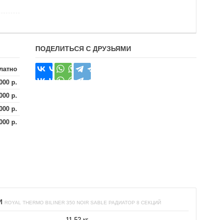
ПОДЕЛИТЬСЯ С ДРУЗЬЯМИ
латно
000 р.
000 р.
000 р.
000 р.
И
ROYAL THERMO BILINER 350 NOIR SABLE РАДИАТОР 8 СЕКЦИЙ
11.52 кг