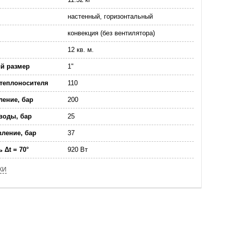
настенный, горизонтальный
конвекция (без вентилятора)
12 кв. м.
й размер
1"
 теплоносителя
110
ение, бар
200
воды, бар
25
ление, бар
37
 Δt = 70°
920 Вт
КИ