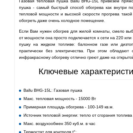
Газовая тепловая пушка Ballu BHG-15L привезем прямо
пушка - самый быстрый способ обогрева как внутри по
тепловой мощности и высокой скорости прогрева такой 
обогреть даже очень холодное помещение.
Если Вам нужен обогрев для жилой комнаты, смело выб
от мощности она просто подключается к сети на 220 или
пушку на жидком топливе: балонном газе или дизто
практически без электричества. При этом обладают
инфракрасному обогреву отлично греют даже на открыто
Ключевые характеристи
Ballu BHG-15L: Газовая пушка
Макс. тепловая мощность - 15000 Вт
Примерная площадь обогрева - 100-149 кв.м.
Источник тепловой энергии: тепло от сгорания топлива
Макс. воздухообмен 350 куб.м. в час
Термостат для контроля t°: