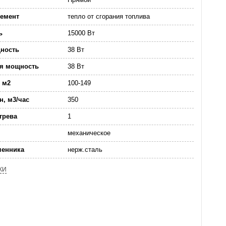
лемент
тепло от сгорания топлива
ь
15000 Вт
ность
38 Вт
ая мощность
38 Вт
 м2
100-149
н, м3/час
350
грева
1
механическое
менника
нерж.сталь
КИ