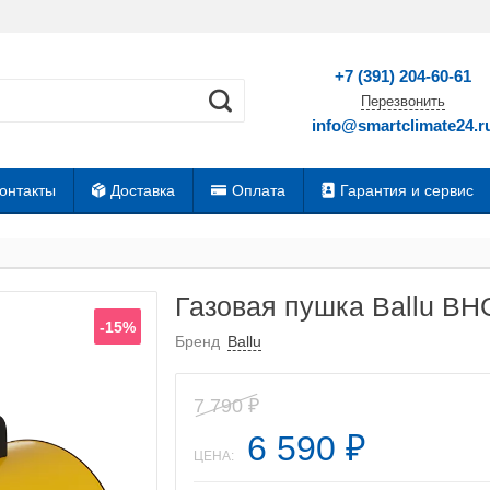
+7 (391) 204-60-61
Перезвонить
info@smartclimate24.r
онтакты
Доставка
Оплата
Гарантия и сервис
Газовая пушка Ballu BH
-15%
Бренд
Ballu
7 790
₽
6 590
₽
ЦЕНА: