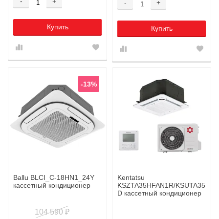
-
+
-
+
Купить
Купить
-13%
Ballu BLCI_C-18HN1_24Y
Kentatsu
кассетный кондиционер
KSZTA35HFAN1R/KSUTA35HFA
D кассетный кондиционер
104 590
₽