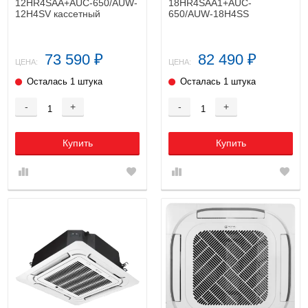
12HR4SAA+AUC-650/AUW-
18HR4SAA1+AUC-
12H4SV кассетный
650/AUW-18H4SS
кондиционер
кассетный кондиционер
73 590
82 490
₽
₽
ЦЕНА:
ЦЕНА:
Осталась 1 штука
Осталась 1 штука
-
+
-
+
Купить
Купить