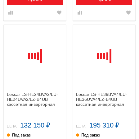
Lessar LS-HE24BVA2/LU-
Lessar LS-HE36BVA4/LU-
HE24UVA2/LZ-B4UB
HE36UVA4/LZ-B4UB
кассетная инверторная
кассетная инверторная
сплит-система
сплит-система
132 150
195 310
₽
₽
ЦЕНА:
ЦЕНА:
Под заказ
Под заказ