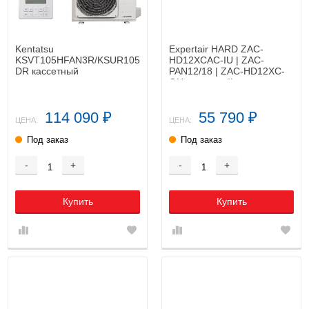
Kentatsu
Expertair HARD ZAC-
KSVT105HFAN3R/KSUR105HFAN3L/KPU95-
HD12XCAC-IU | ZAC-
DR кассетный
PAN12/18 | ZAC-HD12XC-
кондиционер
OU кассетный
кондиционер
114 090
55 790
₽
₽
ЦЕНА:
ЦЕНА:
Под заказ
Под заказ
-
+
-
+
Купить
Купить