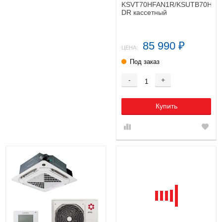
KSVT70HFAN1R/KSUTB70HFAN
DR кассетный
кондиционер
85 990
₽
ЦЕНА:
Под заказ
-
+
Купить