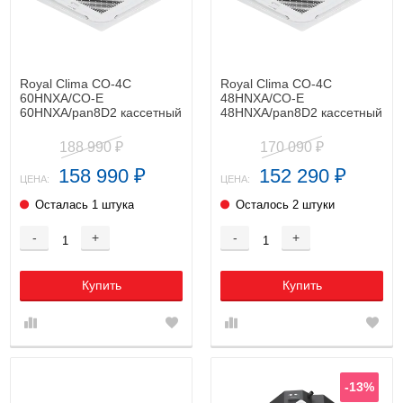
Royal Clima CO-4C
Royal Clima CO-4C
60HNXA/CO-E
48HNXA/CO-E
60HNXA/pan8D2 кассетный
48HNXA/pan8D2 кассетный
кондиционер
кондиционер
188 990
170 090
₽
₽
158 990
152 290
₽
₽
ЦЕНА:
ЦЕНА:
Осталась 1 штука
Осталось 2 штуки
-
+
-
+
Купить
Купить
-13%