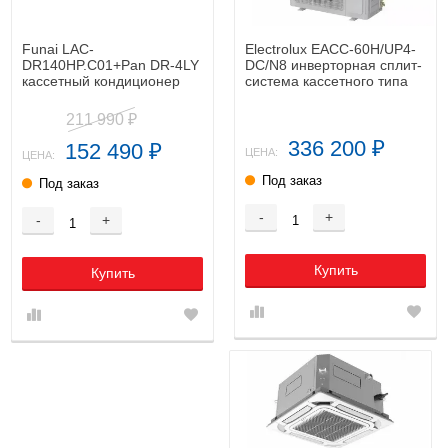
Funai LAC-
Electrolux EACC-60H/UP4-
DR140HP.C01+Pan DR-4LY
DC/N8 инверторная сплит-
кассетный кондиционер
система кассетного типа
211 990
₽
336 200
152 490
₽
₽
ЦЕНА:
ЦЕНА:
Под заказ
Под заказ
-
+
-
+
Купить
Купить