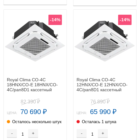
-14%
-14%
Royal Clima CO-4C
Royal Clima CO-4C
18HNX/CO-E 18HNX/CO-
12HNX/CO-E 12HNX/CO-
4C/pan8D1 кассетный
4C/pan8D1 кассетный
кондиционер
кондиционер
82 390
76 890
₽
₽
70 690
65 990
₽
₽
ЦЕНА:
ЦЕНА:
Осталось несколько штук
Осталась 1 штука
-
+
-
+