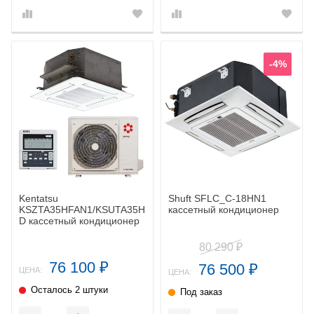
-4%
Kentatsu
Shuft SFLC_C-18HN1
KSZTA35HFAN1/KSUTA35HFAN1/KPU65-
кассетный кондиционер
D кассетный кондиционер
80 290
₽
76 100
76 500
₽
₽
ЦЕНА:
ЦЕНА:
Осталось 2 штуки
Под заказ