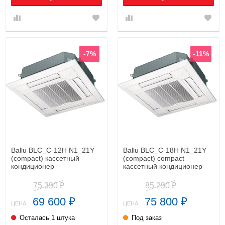
-7%
-11%
Ballu BLC_C-12H N1_21Y
Ballu BLC_C-18H N1_21Y
(compact) кассетный
(compact) compact
кондиционер
кассетный кондиционер
75 390
85 290
₽
₽
69 600
75 800
₽
₽
ЦЕНА:
ЦЕНА:
Осталась 1 штука
Под заказ