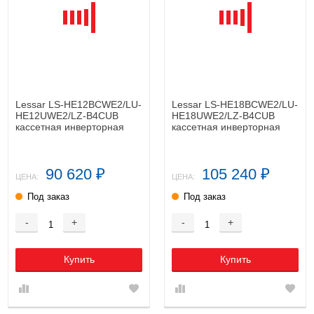
Lessar LS-HE12BCWE2/LU-
Lessar LS-HE18BCWE2/LU-
HE12UWE2/LZ-B4CUB
HE18UWE2/LZ-B4CUB
кассетная инверторная
кассетная инверторная
сплит-система
сплит-система
90 620
105 240
₽
₽
ЦЕНА:
ЦЕНА:
Под заказ
Под заказ
-
+
-
+
Купить
Купить