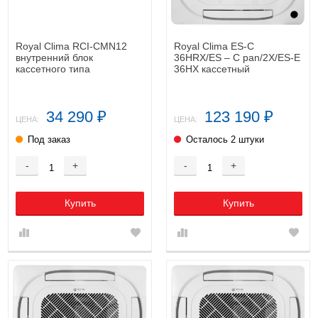
Royal Clima RCI-CMN12
Royal Clima ES-C
внутренний блок
36HRX/ES – C pan/2X/ES-E
кассетного типа
36HX кассетный
кондиционер
34 290
123 190
₽
₽
ЦЕНА:
ЦЕНА:
Под заказ
Осталось 2 штуки
-
+
-
+
Купить
Купить