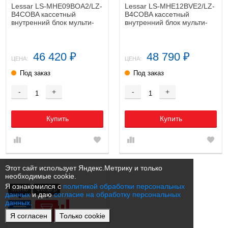
Lessar LS-MHE09BOA2/LZ-
Lessar LS-MHE12BVE2/LZ-
B4COBA кассетный
B4COBA кассетный
внутренний блок мульти-
внутренний блок мульти-
сплит системы
сплит системы
46 420
48 790
₽
₽
ЦЕНА:
ЦЕНА:
Под заказ
Под заказ
-
+
-
+
Купить
Купить
Этот сайт использует Яндекс.Метрику и только
необходимые cookie.
Я ознакомился с
политикой обработки персональных
Меню
Фильтр
данных
и даю
согласие на обработку персональных
данных.
Я согласен
Только cookie