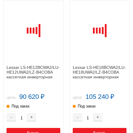
Lessar LS-HE12BCWA2/LU-
Lessar LS-HE18BCWA2/LU-
HE12UWA2/LZ-B4COBA
HE18UWA2/LZ-B4COBA
кассетная инверторная
кассетная инверторная
сплит-система
сплит-система
90 620
105 240
₽
₽
ЦЕНА:
ЦЕНА:
Под заказ
Под заказ
-
+
-
+
Купить
Купить