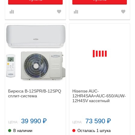
Бирюса B-12SPR/B-12SPQ
Hisense AUC-
сплит-система
12HR4SAA+AUC-650/AUW-
12H4SV кассетный
кондиционер
39 990
73 590
₽
₽
ЦЕНА:
ЦЕНА:
В наличии
Осталась 1 штука