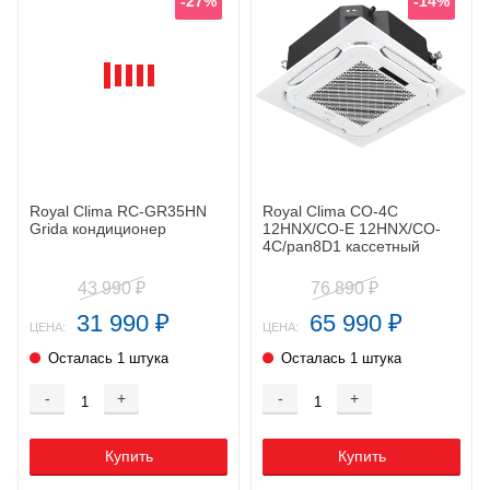
-27%
-14%
Royal Clima RC-GR35HN
Royal Clima CO-4C
Grida кондиционер
12HNX/CO-E 12HNX/CO-
4C/pan8D1 кассетный
кондиционер
43 990
76 890
₽
₽
31 990
65 990
₽
₽
ЦЕНА:
ЦЕНА:
Осталась 1 штука
Осталась 1 штука
-
+
-
+
Купить
Купить