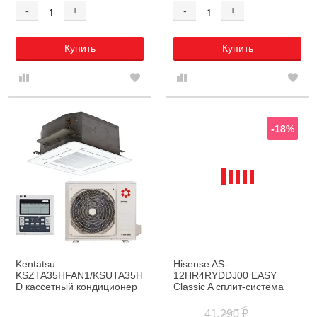
-
+
-
+
Купить
Купить
-18%
Kentatsu
Hisense AS-
KSZTA35HFAN1/KSUTA35HFAN1/KPU65-
12HR4RYDDJ00 EASY
D кассетный кондиционер
Classic A сплит-система
41 290
₽