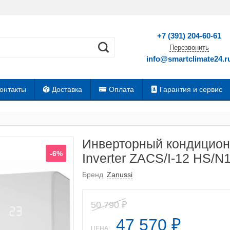
+7 (391) 204-60-61
Перезвонить
info@smartclimate24.r
онтакты
Доставка
Оплата
Гарантия и сервис
Инверторный кондиционе
-6%
Inverter ZACS/I-12 HS/N
Бренд
Zanussi
50 790
₽
47 570
₽
ЦЕНА: