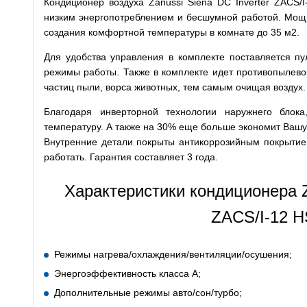
Кондиционер воздуха Zanussi Siena DC Inverter ZACS/I
низким энергопотреблением и бесшумной работой. Мощн
создания комфортной температуры в комнате до 35 м2.
Для удобства управления в комплекте поставляется пул
режимы работы. Также в комплекте идет противопылево
частиц пыли, ворса животных, тем самым очищая воздух.
Благодаря инверторной технологии наружнего блок
температуру. А также на 30% еще больше экономит Вашу
Внутренние детали покрыты антикоррозийным покрытие
работать. Гарантия составляет 3 года.
Характеристики кондиционера Za
ZACS/I-12 H
Режимы нагрева/охлаждения/вентиляции/осушения;
Энергоэффективность класса А;
Дополнительные режимы авто/сон/турбо;