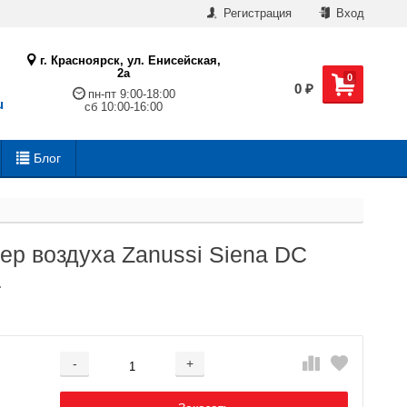
Регистрация
Вход
г. Красноярск, ул. Енисейская,
2а
0
0
₽
пн-пт 9:00-18:00
u
сб 10:00-16:00
Блог
р воздуха Zanussi Siena DC
1
-
+
Добавляется...
Добавлен