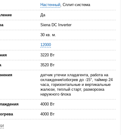
Настенный
, Сплит-система
вление
Да
ра
Siena DC Inverter
30 кв. м.
12000
ния
3220 Вт
а
3520 Вт
лнения
датчик утечки хладагента, работа на
охлаждение\обогрев до -15°, таймер 24
часа, горизонтальные и вертикальные
жалюзи, теплый старт, разморозка
наружного блока
хлаждения
4000 Вт
огрева
4000 Вт
КИ