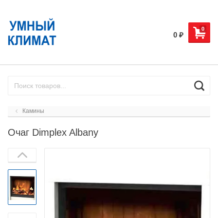
0
0
₽
Камины
Очаг Dimplex Albany