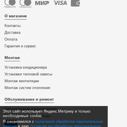
О магазине
Контакты
Доставка
Оплата
Гарантия и сервис
Монтаж
Установка кондиционера
Установки тепловой завесы
Монтаж вентиляции
Монтаж систем отопления
Обслуживание и ремонт
Обслуживание кондиционеров
Этот сайт использует Яндекс.Метрику и только
необходимые cookie.
Замена фильтра для воды
Я ознакомился с
политикой обработки персональных
Меню
данных
и даю
согласие на обработку персональных