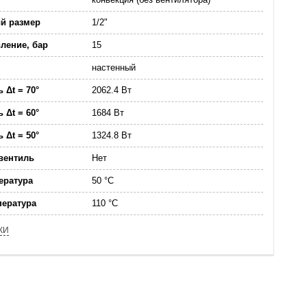
й размер
1/2"
ление, бар
15
настенный
 Δt = 70°
2062.4 Вт
 Δt = 60°
1684 Вт
 Δt = 50°
1324.8 Вт
вентиль
Нет
ература
50 °C
пература
110 °C
КИ