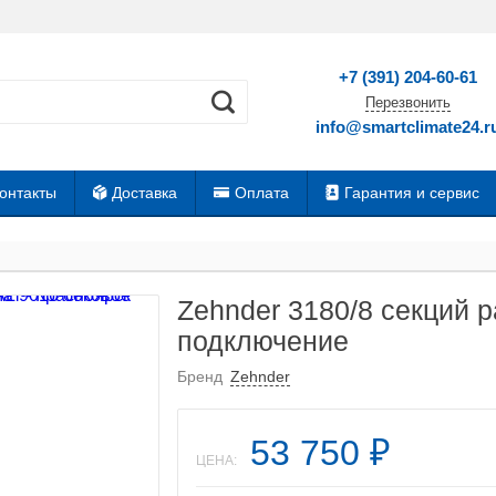
+7 (391) 204-60-61
Перезвонить
info@smartclimate24.r
онтакты
Доставка
Оплата
Гарантия и сервис
Zehnder 3180/8 секций 
подключение
Бренд
Zehnder
53 750
₽
ЦЕНА: