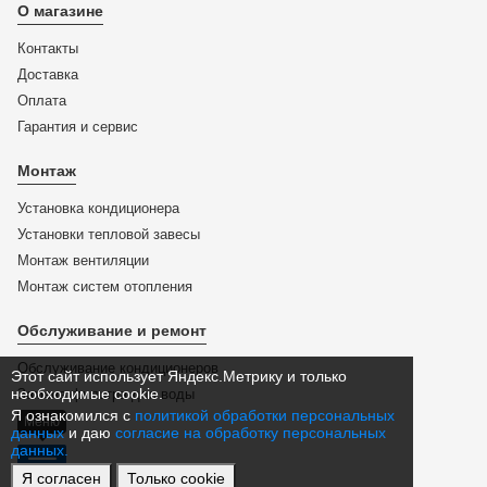
О магазине
Контакты
Доставка
Оплата
Гарантия и сервис
Монтаж
Установка кондиционера
Установки тепловой завесы
Монтаж вентиляции
Монтаж систем отопления
Обслуживание и ремонт
Обслуживание кондиционеров
Этот сайт использует Яндекс.Метрику и только
необходимые cookie.
Замена фильтра для воды
Я ознакомился с
политикой обработки персональных
Меню
данных
и даю
согласие на обработку персональных
данных.
Я согласен
Только cookie