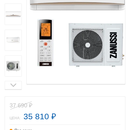
37 690
₽
35 810
₽
ЦЕНА: