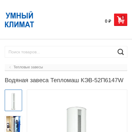
0
0
₽
Тепловые завесы
Водяная завеса Тепломаш КЭВ-52П6147W