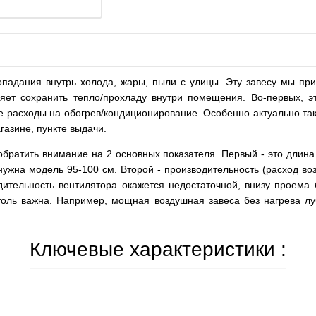
опадания внутрь холода, жары, пыли с улицы. Эту завесу мы при
яет сохранить тепло/прохладу внутри помещения. Во-первых, 
е расходы на обогрев/кондиционирование. Особенно актуально та
газине, пункте выдачи.
ратить внимание на 2 основных показателя. Первый - это длина
жна модель 95-100 см. Второй - производительность (расход возду
ительность вентилятора окажется недостаточной, внизу проема бу
столь важна. Например, мощная воздушная завеса без нагрева л
Ключевые характеристики :