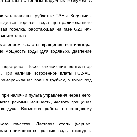
т контакта с теплым наружным воздухом. А
три установлены трубчатые ТЭНы. Водяные -
ьзуется горячая вода централизованного
овая горелка, работающая на газе G20 или
очника тепла.
зменением частоты вращения вентилятора.
ую мощность воды (для водяных), давление
 перегреве. После отключения вентилятор
я. При наличии встроенной платы РСВ-АС:
замораживания воды в трубках, а также под
при наличии пульта управления через него.
аются режимы мощности, частота вращения
 воздуха. Возможна работа по концевому
ого качества. Листовая сталь (черная,
дели применяются разные виды текстур и