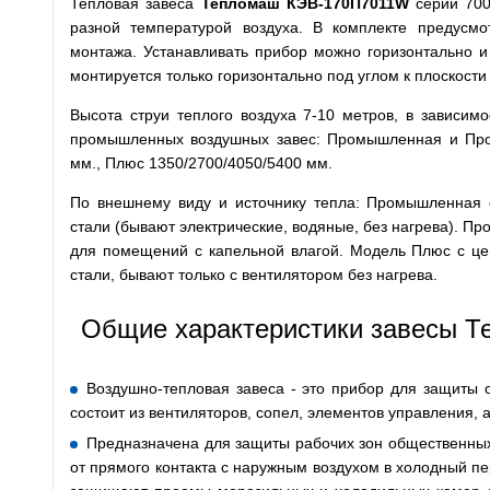
Тепловая завеса
Тепломаш КЭВ-170П7011W
серии 700
разной температурой воздуха. В комплекте предусм
монтажа. Устанавливать прибор можно горизонтально и
монтируется только горизонтально под углом к плоскости
Высота струи теплого воздуха 7-10 метров, в зависим
промышленных воздушных завес: Промышленная и Про
мм., Плюс 1350/2700/4050/5400 мм.
По внешнему виду и источнику тепла: Промышленная 
стали (бывают электрические, водяные, без нагрева). П
для помещений с капельной влагой. Модель Плюс с ц
стали, бывают только с вентилятором без нагрева.
Общие характеристики завесы 
Воздушно-тепловая завеса - это прибор для защиты 
состоит из вентиляторов, сопел, элементов управления, а
Предназначена для защиты рабочих зон общественны
от прямого контакта с наружным воздухом в холодный п