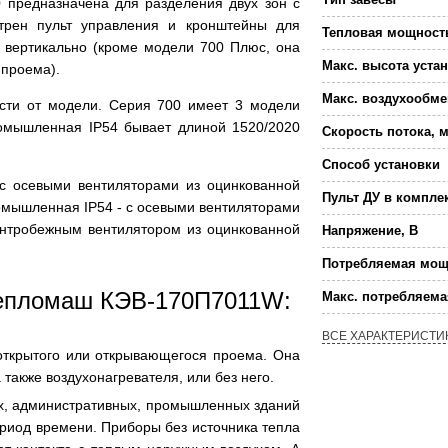
 предназначена для разделения двух зон с
отрен пульт управления и кронштейны для
Тепловая мощност
 вертикально (кроме модели 700 Плюс, она
Макс. высота уста
 проема).
Макс. воздухообме
ости от модели. Серия 700 имеет 3 модели
мышленная IP54 бывает длиной 1520/2020
Скорость потока, м
Способ установки
с осевыми вентиляторами из оцинкованной
Пульт ДУ в компле
ромышленная IP54 - с осевыми вентиляторами
ентробежным вентилятором из оцинкованной
Напряжение, В
Потребляемая мощ
Тепломаш КЭВ-170П7011W:
Макс. потребляем
ВСЕ ХАРАКТЕРИСТИ
открытого или открывающегося проема. Она
 также воздухонагревателя, или без него.
х, административных, промышленных зданий
ериод времени. Приборы без источника тепла