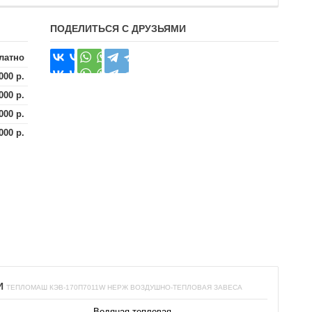
ПОДЕЛИТЬСЯ С ДРУЗЬЯМИ
латно
000 р.
000 р.
000 р.
000 р.
И
ТЕПЛОМАШ КЭВ-170П7011W НЕРЖ ВОЗДУШНО-ТЕПЛОВАЯ ЗАВЕСА
Водяная тепловая