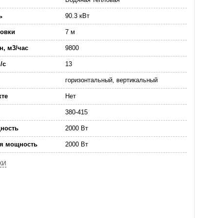
ь
90.3 кВт
новки
7 м
н, м3/час
9800
/с
13
горизонтальный, вертикальный
кте
Нет
380-415
ность
2000 Вт
ая мощность
2000 Вт
КИ