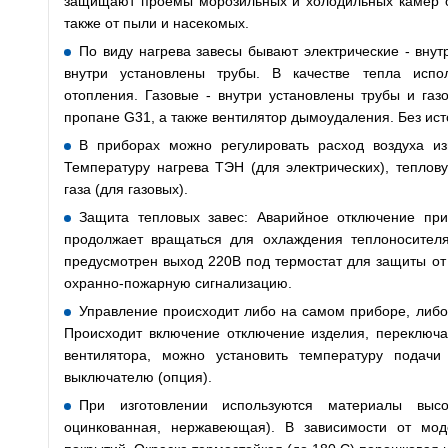
защищают проемы морозильных и холодильных камер о
также от пыли и насекомых.
По виду нагрева завесы бывают электрические - вну
внутри установлены трубы. В качестве тепла испол
отопления. Газовые - внутри установлены трубы и газ
пропане G31, а также вентилятор дымоудаления. Без ист
В приборах можно регулировать расход воздуха и
Температуру нагрева ТЭН (для электрических), теплов
газа (для газовых).
Защита тепловых завес: Аварийное отключение при
продолжает вращаться для охлаждения теплоносител
предусмотрен выход 220В под термостат для защиты от 
охранно-пожарную сигнализацию.
Управление происходит либо на самом приборе, либо 
Происходит включение отключение изделия, переключ
вентилятора, можно установить температуру подачи
выключателю (опция).
При изготовлении используются материалы высок
оцинкованная, нержавеющая). В зависимости от мо