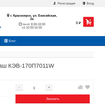
Регистрация
Вход
г. Красноярск, ул. Енисейская,
2а
0
0
₽
пн-пт 9:00-18:00
u
сб 10:00-16:00
Блог
маш КЭВ-170П7011W
-
+
Добавляется...
Добавлен
Заказать