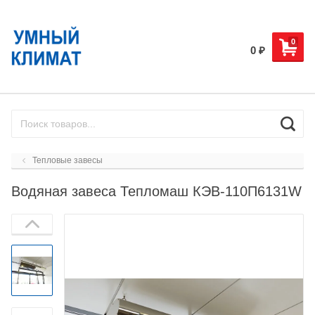
0
0
₽
Тепловые завесы
Водяная завеса Тепломаш КЭВ-110П6131W