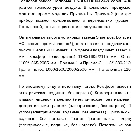
Тепловая завеса
Тепломаш КЭВ-110П4124W
серии 400
разной температурой воздуха. В комплекте предусм
монтажа, кроме моделей Призма-1 и Призма-2 (они креп
прибор можно горизонтально и вертикально (кроме
Потолочной, только горизонтальная установка).
Оптимальная высота установки завесы 5 метров. Во все
АС (кроме промышленной), она позволяет подключать 
пульту. Серия 400 имеет 10 моделей воздушных завес: 
мм., Комфорт плюс длиной 1190/1805/2115 мм., Опти
1100/1565/2085 мм., Призма-1 и Призма-2 1115/1580/212
Гранит плюс 1000/1500/2000/2500 мм., Потолочная 12
мм.
По внешнему виду и источнику тепла: Комфорт имеет
электрические, водяные, без наргева). Комфорт плюс - 
гладкой лицевой панелью (электрические, без нагрева
декоративными гранями (электрические, без нагрева).
углом (электрические, водяные, без нагрева). Призма-2 
водяные, без нагрева). Гранит, Гранит плюс - кор
(электрические, водяные, без нагрева). Потолочные за