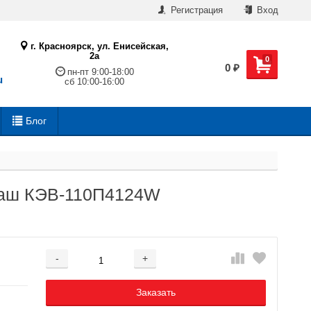
Регистрация
Вход
г. Красноярск, ул. Енисейская,
2а
0
0
₽
пн-пт 9:00-18:00
u
сб 10:00-16:00
Блог
маш КЭВ-110П4124W
-
+
Добавляется...
Добавлен
Заказать