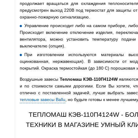
продолжает вращаться для охлаждения теплоносител
предусмотрен выход 220В под термостат для защиты от 
охранно-пожарную сигнализацию.
Управление происходит либо на самом приборе, либо 
Происходит включение отключение изделия, переключ
вентилятора, можно установить температуру подачи
выключателю (опция).
При изготовлении используются материалы высок
оцинкованная, нержавеющая). В зависимости от мо
покрытий. Окраска термостойкая (до 180 С) порошковая
Воздушные завесы
Тепломаш КЭВ-110П4124W
являются
и по стоимости самыми дорогими. Если Вы хотите, ч
отлично с поставленной задачей, лучше выбрать заве
тепловые завесы Ballu
, но будьте готовы к менее лучшему
ТЕПЛОМАШ КЭВ-110П4124W - Б
ТЕХНИКИ В МАГАЗИНЕ УМНЫЙ КЛ