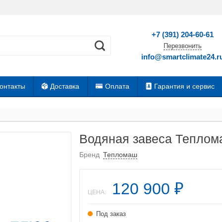
+7 (391) 204-60-61
Перезвонить
info@smartclimate24.r
онтакты
Доставка
Оплата
Гарантия и сервис
Водяная завеса Тепло
Бренд
Тепломаш
120 900
₽
ЦЕНА:
Под заказ