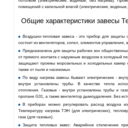
потолком (электрические, водяные, без нагрева). Пр
помещений с капельной влагой (электрические, водяные, 
Общие характеристики завесы 
Воздушно-тепловая завеса - это прибор для защиты 
состоит из вентиляторов, сопел, элементов управления, а
Предназначена для защиты рабочих зон общественны
от прямого контакта с наружным воздухом в холодный п
защищают проемы морозильных и холодильных камер о
также от пыли и насекомых.
По виду нагрева завесы бывают электрические - вну
внутри установлены трубы. В качестве тепла испол
отопления. Газовые - внутри установлены трубы и газ
пропане G31, а также вентилятор дымоудаления. Без ист
В приборах можно регулировать расход воздуха и
Температуру нагрева ТЭН (для электрических), теплов
газа (для газовых).
Защита тепловых завес: Аварийное отключение при