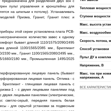
 предназначена для разделения двух зон с
отрен пульт управления и кронштейны для
Тепловая мощност
ятся на шпильки к потолку). Устанавливать
Ступени мощности 
 моделей Призма, Гранит, Гранит плюс и
Макс. высота уста
 приборы этой серии установлена плата РСВ-
Макс. воздухообме
неограниченное количество завес к одному
Скорость потока, м
Комфорт бывает длиной 1110/1575/2090/2495
ма длиной 1100/1565/2085 мм., Бриллиант
Способ установки
0/2330 мм., Гранит 1100/1565/2080/2495 мм.,
Пульт ДУ в компле
05/1660/2180 мм., Промышленная 1495/2025
Напряжение, В
 перфорированную лицевую панель (бывают
Макс. ток при ном
напряжении, А
перфорированная лицевая панель. Оптима - с
). Бриллиант - глянцевая лицевая панель с
ВСЕ ХАРАКТЕРИСТИ
 Призма-1 - с двумя лицевыми панелями под
- с двумя лицевыми панелями (электрические,
пус светло-серый, передняя панель белая
весы - для скрытой установки за подвесным