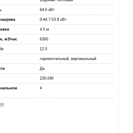
ь
64.6 кВт
нагрева
0-44.7-53.8 кВт
новки
4.5 м
н, м3/час
6300
/с
12.5
горизонтальный, вертикальный
кте
Да
220-240
инальном
4
КИ