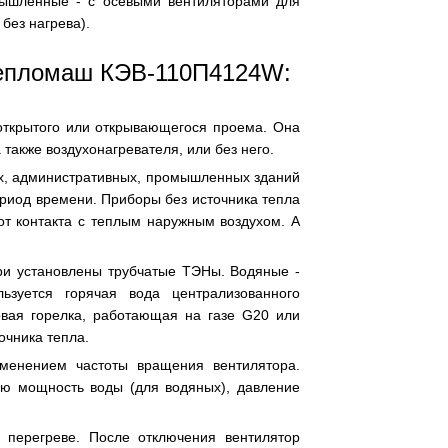
омышленные - с осевыми вентиляторами для
без нагрева).
Тепломаш КЭВ-110П4124W:
открытого или открывающегося проема. Она
 также воздухонагревателя, или без него.
х, административных, промышленных зданий
ериод времени. Приборы без источника тепла
т контакта с теплым наружным воздухом. А
три установлены трубчатые ТЭНы. Водяные -
ьзуется горячая вода централизованного
овая горелка, работающая на газе G20 или
очника тепла.
зменением частоты вращения вентилятора.
ую мощность воды (для водяных), давление
 перегреве. После отключения вентилятор