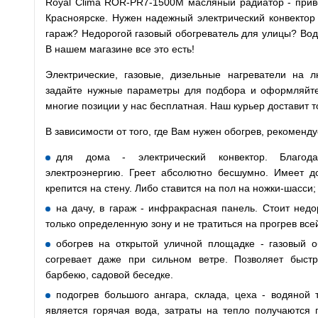
Royal Clima ROR-PR7-1500M масляный радиатор - прив
Красноярске. Нужен надежный электрический конвектор
гараж? Недорогой газовый обогреватель для улицы? Вод
В нашем магазине все это есть!
Электрические, газовые, дизельные нагреватели на
задайте нужные параметры для подбора и оформляйте з
многие позиции у нас бесплатная. Наш курьер доставит т
В зависимости от того, где Вам нужен обогрев, рекоменд
для дома - электрический конвектор. Благода
электроэнергию. Греет абсолютно бесшумно. Имеет до
крепится на стену. Либо ставится на пол на ножки-шасси;
на дачу, в гараж - инфракрасная панель. Стоит недо
только определенную зону и не тратиться на прогрев все
обогрев на открытой уличной площадке - газовый о
согревает даже при сильном ветре. Позволяет быст
барбекю, садовой беседке.
подогрев большого ангара, склада, цеха - водяной 
является горячая вода, затраты на тепло получаются 