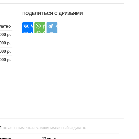
ПОДЕЛИТЬСЯ С ДРУЗЬЯМИ
латно
000 р.
000 р.
000 р.
000 р.
И
ROYAL CLIMA ROR-PR7-1500M МАСЛЯНЫЙ РАДИАТОР
грева
20 кв. м.