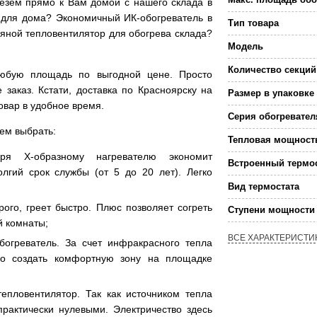
езем прямо к Вам домой с нашего склада в
 для дома? Экономичный ИК-обогреватель в
Тип товара
яной тепловентилятор для обогрева склада?
Модель
Количество секций
 любую площадь по выгодной цене. Просто
аказ. Кстати, доставка по Красноярску на
Размер в упаковке
овар в удобное время.
Серия обогревател
уем выбрать:
Тепловая мощност
ря Х-образному нагревателю экономит
Встроенный термо
лгий срок службы (от 5 до 20 лет). Легко
Вид термостата
рого, греет быстро. Плюс позволяет согреть
Ступени мощности 
й комнаты;
ВСЕ ХАРАКТЕРИСТИ
богреватель. За счет инфракрасного тепла
ро создать комфортную зону на площадке
тепловентилятор. Так как источником тепла
практически нулевыми. Электричество здесь