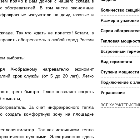
езем прямо к Вам домой с нашего склада в
х обогревателей. В том числе экономные
Количество секций
нфракрасные излучатели на дачу, газовые и
Размер в упаковке
Серия обогревател
ладе. Так что ждать не приется! Кстати, в
тправить обогреватель в любой город России
Тепловая мощност
Встроенный термо
уем выбрать:
Вид термостата
ря Х-образному нагревателю экономит
Ступени мощности 
лгий срок службы (от 5 до 20 лет). Легко
Подключение к эле
рого, греет быстро. Плюс позволяет согреть
Управление
й комнаты;
ВСЕ ХАРАКТЕРИСТИ
богреватель. За счет инфракрасного тепла
ро создать комфортную зону на площадке
тепловентилятор. Так как источником тепла
практически нулевыми. Электричество здесь