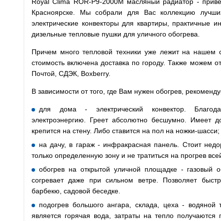
Royal Clima ROR-P9-2000M масляный радиатор - прив
Красноярске. Мы собрали для Вас коллекцию лучши
электрические конвекторы для квартиры, практичные и
дизельные тепловые пушки для уличного обогрева.
Причем много тепловой техники уже лежит на нашем ск
стоимость включена доставка по городу. Также можем о
Почтой, СДЭК, Boxberry.
В зависимости от того, где Вам нужен обогрев, рекоменд
для дома - электрический конвектор. Благода
электроэнергию. Греет абсолютно бесшумно. Имеет до
крепится на стену. Либо ставится на пол на ножки-шасси;
на дачу, в гараж - инфракрасная панель. Стоит недо
только определенную зону и не тратиться на прогрев все
обогрев на открытой уличной площадке - газовый о
согревает даже при сильном ветре. Позволяет быст
барбекю, садовой беседке.
подогрев большого ангара, склада, цеха - водяной 
является горячая вода, затраты на тепло получаются 