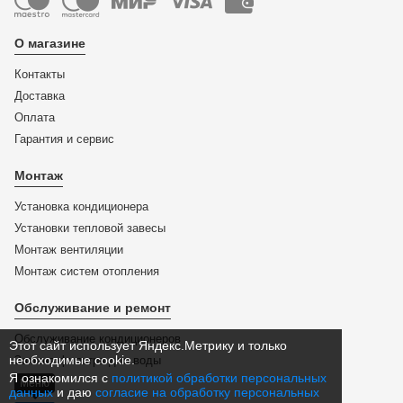
О магазине
Контакты
Доставка
Оплата
Гарантия и сервис
Монтаж
Установка кондиционера
Установки тепловой завесы
Монтаж вентиляции
Монтаж систем отопления
Обслуживание и ремонт
Обслуживание кондиционеров
Этот сайт использует Яндекс.Метрику и только
необходимые cookie.
Замена фильтра для воды
Я ознакомился с
политикой обработки персональных
Меню
данных
и даю
согласие на обработку персональных