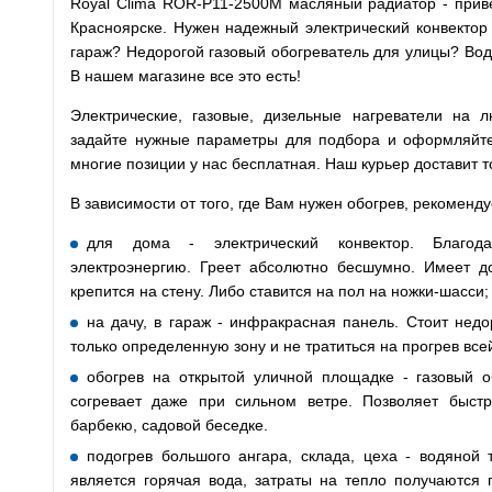
Royal Clima ROR-P11-2500M масляный радиатор - прив
Красноярске. Нужен надежный электрический конвектор
гараж? Недорогой газовый обогреватель для улицы? Вод
В нашем магазине все это есть!
Электрические, газовые, дизельные нагреватели на
задайте нужные параметры для подбора и оформляйте з
многие позиции у нас бесплатная. Наш курьер доставит т
В зависимости от того, где Вам нужен обогрев, рекоменд
для дома - электрический конвектор. Благода
электроэнергию. Греет абсолютно бесшумно. Имеет до
крепится на стену. Либо ставится на пол на ножки-шасси;
на дачу, в гараж - инфракрасная панель. Стоит недо
только определенную зону и не тратиться на прогрев все
обогрев на открытой уличной площадке - газовый о
согревает даже при сильном ветре. Позволяет быст
барбекю, садовой беседке.
подогрев большого ангара, склада, цеха - водяной 
является горячая вода, затраты на тепло получаются 