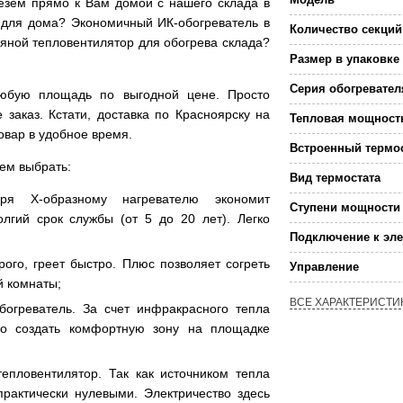
езем прямо к Вам домой с нашего склада в
 для дома? Экономичный ИК-обогреватель в
Количество секций
яной тепловентилятор для обогрева склада?
Размер в упаковке
Серия обогревател
 любую площадь по выгодной цене. Просто
аказ. Кстати, доставка по Красноярску на
Тепловая мощност
овар в удобное время.
Встроенный термо
уем выбрать:
Вид термостата
ря Х-образному нагревателю экономит
Ступени мощности 
лгий срок службы (от 5 до 20 лет). Легко
Подключение к эле
рого, греет быстро. Плюс позволяет согреть
Управление
й комнаты;
ВСЕ ХАРАКТЕРИСТИ
богреватель. За счет инфракрасного тепла
ро создать комфортную зону на площадке
тепловентилятор. Так как источником тепла
практически нулевыми. Электричество здесь