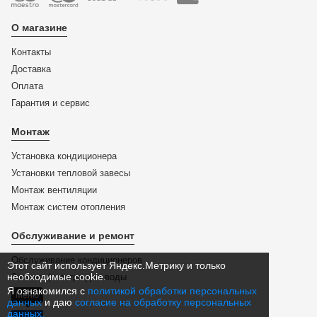
О магазине
Контакты
Доставка
Оплата
Гарантия и сервис
Монтаж
Установка кондиционера
Установки тепловой завесы
Монтаж вентиляции
Монтаж систем отопления
Обслуживание и ремонт
Обслуживание кондиционеров
Этот сайт использует Яндекс.Метрику и только
необходимые cookie.
Замена фильтра для воды
Я ознакомился с
политикой обработки персональных
Меню
данных
и даю
согласие на обработку персональных
данных.