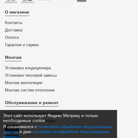
О магазине
Контакты
Доставка
Оплата
Гарантия и сервис
Монтаж
Установка кондиционера
Установки тепловой завесы
Монтаж вентиляции
Монтаж систем отопления
Обслуживание и ремонт
Обслуживание кондиционеров
Этот сайт использует Яндекс.Метрику и только
необходимые cookie.
Замена фильтра для воды
Я ознакомился с
политикой обработки персональных
Меню
данных
и даю
согласие на обработку персональных
данных.