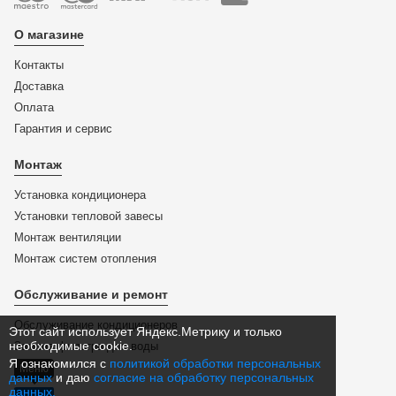
О магазине
Контакты
Доставка
Оплата
Гарантия и сервис
Монтаж
Установка кондиционера
Установки тепловой завесы
Монтаж вентиляции
Монтаж систем отопления
Обслуживание и ремонт
Обслуживание кондиционеров
Этот сайт использует Яндекс.Метрику и только
необходимые cookie.
Замена фильтра для воды
Я ознакомился с
политикой обработки персональных
Меню
данных
и даю
согласие на обработку персональных
данных.