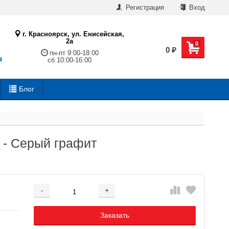
Регистрация
Вход
г. Красноярск, ул. Енисейская,
2а
0
0
₽
пн-пт 9:00-18:00
u
сб 10:00-16:00
Блог
d - Серый графит
-
+
Добавляется...
Добавлен
Заказать