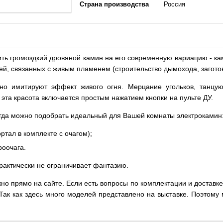
Страна производства
Россия
ить громоздкий дровяной камин на его современную вариацию - к
ей, связанных с живым пламенем (строительство дымохода, заготов
чно имитируют эффект живого огня. Мерцание угольков, танцу
я эта красота включается простым нажатием кнопки на пульте ДУ.
гда можно подобрать идеальный для Вашей комнаты электрокамин
тал в комплекте с очагом);
роочага.
практически не ограничивает фантазию.
жно прямо на сайте. Если есть вопросы по комплектации и доставке 
 Так как здесь много моделей представлено на выставке. Поэтом