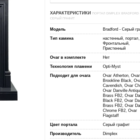
ХАРАКТЕРИСТИКИ
ПОРТАЛ DIMPLEX BRADFORD 
СЕРЫЙ ГРАФИТ
Модель
Bradford - Серый г
Тип камина
настенный, портал,
Фронтальный,
Пристенный
Очаг в комплекте
Нет
Технология пламени
Opti-Myst
Подходит для очага
Очаг Atherton, Очаг
Brookline Black, Оч
Cavendish, Очаг Ch
Очаг Danville Antiq
Brass FB2, Очаг Dan
Black FB2, Очаг Dan
Brass FB2, Очаг Dan
Chrome FB2, Очаг
Flagstaff
Цвет портала
Серый графит
Производитель
Dimplex