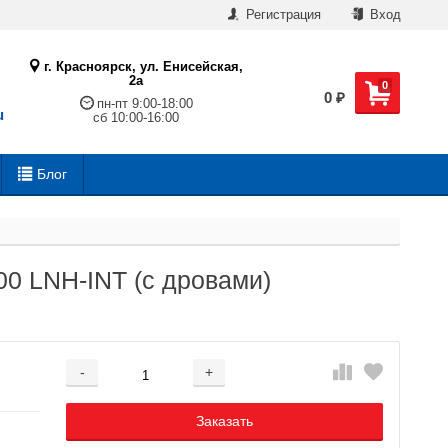
Регистрация
Вход
г. Красноярск, ул. Енисейская,
2а
0
0
₽
пн-пт 9:00-18:00
u
сб 10:00-16:00
Блог
00 LNH-INT (с дровами)
-
+
Добавляется...
Добавлен
Заказать