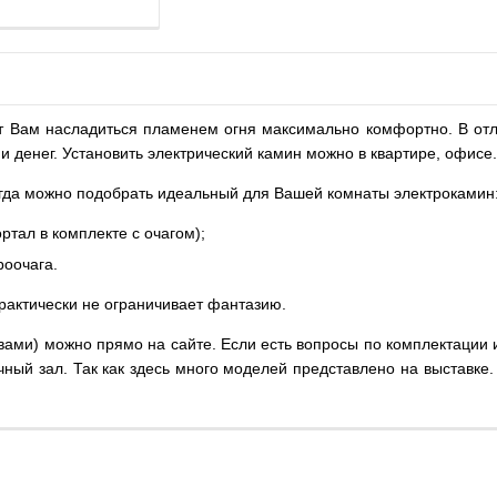
лит Вам насладиться пламенем огня максимально комфортно. В от
 и денег. Установить электрический камин можно в квартире, офис
гда можно подобрать идеальный для Вашей комнаты электрокамин
тал в комплекте с очагом);
роочага.
практически не ограничивает фантазию.
овами) можно прямо на сайте. Если есть вопросы по комплектации и
чный зал. Так как здесь много моделей представлено на выставк