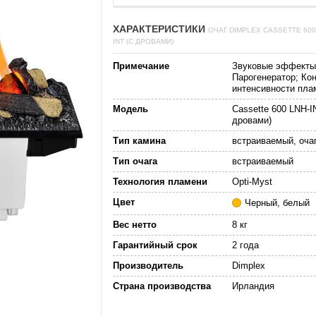
ХАРАКТЕРИСТИКИ
ОЧАГ DIMPLEX CASSETTE 600
INT (С ДРОВАМИ)
Примечание
Звуковые эффекты
Парогенератор; Ко
интенсивности пла
Модель
Cassette 600 LNH-I
дровами)
Тип камина
встраиваемый, оча
Тип очага
встраиваемый
Технология пламени
Opti-Myst
Цвет
Черный, белый
Вес нетто
8 кг
Гарантийный срок
2 года
Производитель
Dimplex
Страна производства
Ирландия