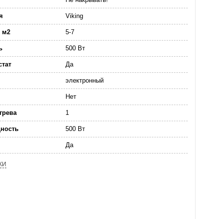
я
Viking
 м2
5-7
ь
500 Вт
стат
Да
электронный
Нет
грева
1
ность
500 Вт
Да
КИ