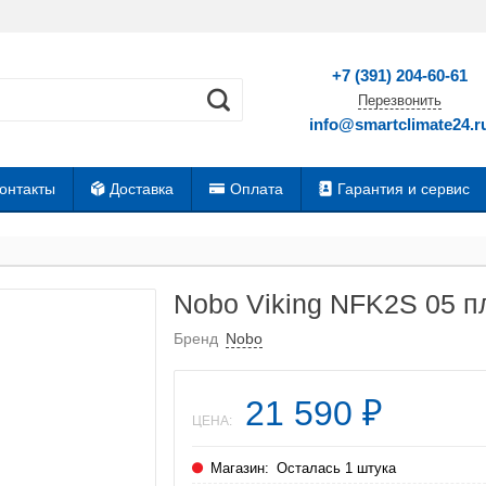
+7 (391) 204-60-61
Перезвонить
info@smartclimate24.r
онтакты
Доставка
Оплата
Гарантия и сервис
Nobo Viking NFK2S 05 п
Бренд
Nobo
21 590
₽
ЦЕНА:
Магазин:
Осталась 1 штука