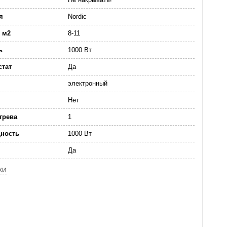
я
Nordic
 м2
8-11
ь
1000 Вт
стат
Да
электронный
Нет
грева
1
ность
1000 Вт
Да
КИ