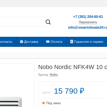
+7 (391) 204-60-61
Перезвонить
info@smartclimate24.r
онтакты
Доставка
Оплата
Гарантия и сервис
Nobo Nordic NFK4W 10 о
Бренд
Nobo
15 790
₽
ЦЕНА:
Под заказ