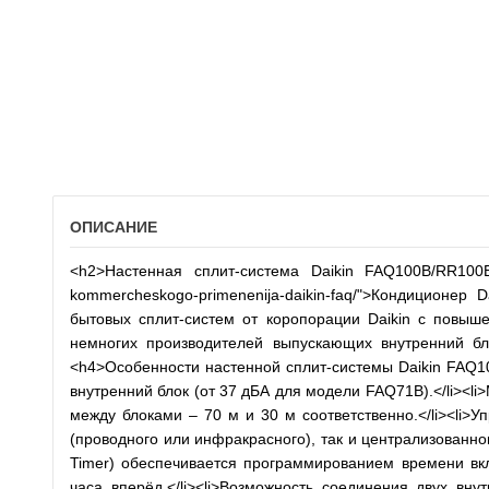
ОПИСАНИЕ
<h2>Настенная сплит-система Daikin FAQ100B/RR100BV <
kommercheskogo-primenenija-daikin-faq/">Кондиционер
бытовых сплит-систем от коропорации Daikin с повыш
немногих производителей выпускающих внутренний бл
<h4>Особенности настенной сплит-системы Daikin FAQ1
внутренний блок (от 37 дБА для модели FAQ71B).</li><l
между блоками – 70 м и 30 м соответственно.</li><li>
(проводного или инфракрасного), так и централизованного
Timer) обеспечивается программированием времени в
часа вперёд.</li><li>Возможность соединения двух внут