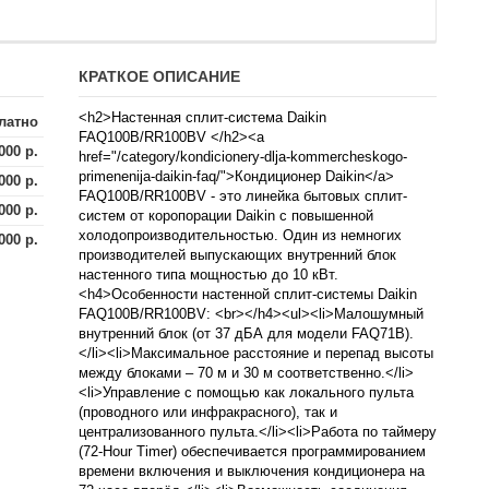
КРАТКОЕ ОПИСАНИЕ
<h2>Настенная сплит-система Daikin
латно
FAQ100B/RR100BV </h2><a
000 р.
href="/category/kondicionery-dlja-kommercheskogo-
primenenija-daikin-faq/">Кондиционер Daikin</a>
000 р.
FAQ100B/RR100BV - это линейка бытовых сплит-
000 р.
систем от коропорации Daikin с повышенной
холодопроизводительностью. Один из немногих
000 р.
производителей выпускающих внутренний блок
настенного типа мощностью до 10 кВт.
<h4>Особенности настенной сплит-системы Daikin
FAQ100B/RR100BV: <br></h4><ul><li>Малошумный
внутренний блок (от 37 дБА для модели FAQ71B).
</li><li>Максимальное расстояние и перепад высоты
между блоками – 70 м и 30 м соответственно.</li>
<li>Управление с помощью как локального пульта
(проводного или инфракрасного), так и
централизованного пульта.</li><li>Работа по таймеру
(72-Hour Timer) обеспечивается программированием
времени включения и выключения кондиционера на