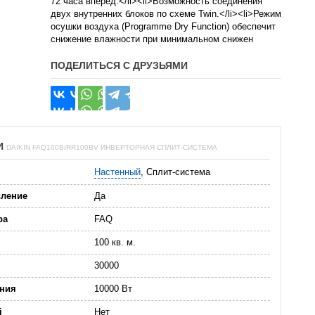
72 часа вперёд.</li><li>Возможность соединения
двух внутренних блоков по схеме Twin.</li><li>Режим
осушки воздуха (Programme Dry Function) обеспечит
снижение влажности при минимальном снижен
ПОДЕЛИТЬСЯ С ДРУЗЬЯМИ
И
DAIKIN FAQ100B/RR100BV ИНВЕРТОРНАЯ СПЛИТ-СИСТЕМА
Настенный
, Сплит-система
вление
Да
ра
FAQ
100 кв. м.
30000
ния
10000 Вт
i
Нет