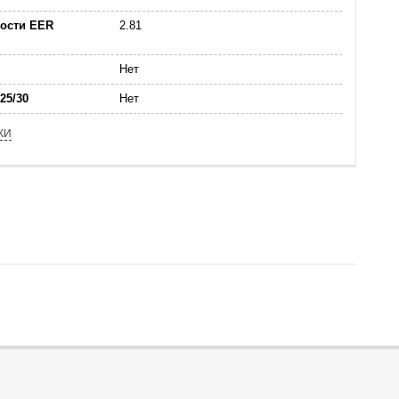
ости EER
2.81
Нет
25/30
Нет
КИ