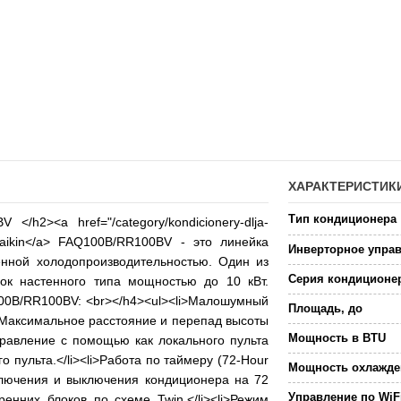
ХАРАКТЕРИСТИК
Тип кондиционера
/h2><a href="/category/kondicionery-dlja-
 Daikin</a> FAQ100B/RR100BV - это линейка
Инверторное упра
енной холодопроизводительностью. Один из
Серия кондиционе
ок настенного типа мощностью до 10 кВт.
00B/RR100BV: <br></h4><ul><li>Малошумный
Площадь, до
i>Максимальное расстояние и перепад высоты
Мощность в BTU
Управление с помощью как локального пульта
 пульта.</li><li>Работа по таймеру (72-Hour
Мощность охлажде
ключения и выключения кондиционера на 72
Управление по WiF
ренних блоков по схеме Twin.</li><li>Режим