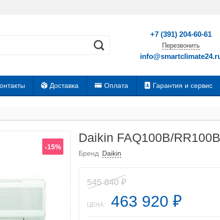
+7 (391) 204-60-61
Перезвонить
info@smartclimate24.r
онтакты
Доставка
Оплата
Гарантия и сервис
Daikin FAQ100B/RR100B
-15%
Бренд
Daikin
545 840
₽
463 920
₽
ЦЕНА: