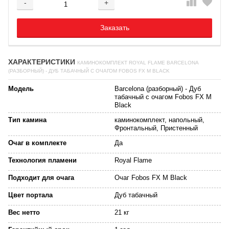
-
+
Добавляется...
Добавлен
Заказать
ХАРАКТЕРИСТИКИ
КАМИНОКОМПЛЕКТ ROYAL FLAME BARCELONA
(РАЗБОРНЫЙ) - ДУБ ТАБАЧНЫЙ С ОЧАГОМ FOBOS FX M BLACK
Модель
Barcelona (разборный) - Дуб
табачный с очагом Fobos FX M
Black
Тип камина
каминокомплект, напольный,
Фронтальный, Пристенный
Очаг в комплекте
Да
Технология пламени
Royal Flame
Подходит для очага
Очаг Fobos FX M Black
Цвет портала
Дуб табачный
Вес нетто
21 кг