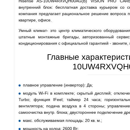
Hisense AS-10UW4RXVQH00AG(B) VISION PRO CAR
внутренний блок: бесплатная доставка курьером со 
компания предлагает рациональное решение вопроса по
квартире, офисе.
Умный климат- это центр климатического оборудования
штатные монтажные бригады, авторизованный серви
кондиционирования с официальной гарантией - звоните, 
Главные характерист
10UW4RXVQH0
плавное управление (инвертор): Да;
модуль Wi-Fi в комплекте; скрытый дисплей; отключе
Turbo; функция IFeel; таймер 24 часа; горизонтал
вентилятора; подача воздуха в 4 стороны; управление
самоочистка внутр. блока; двустороннее подключение др
макс. обслуживаемая площадь: 20 кв. м.;
мощность на холод: 2600 Вт;