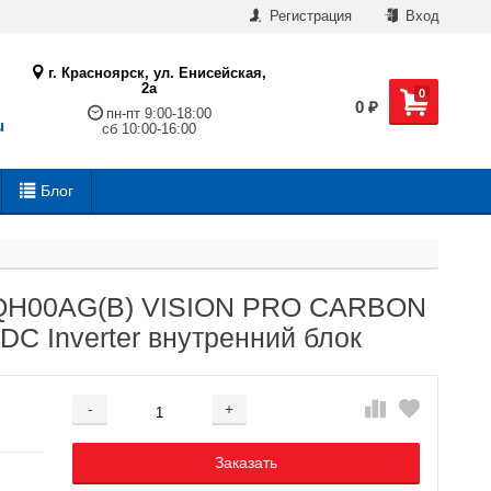
Регистрация
Вход
г. Красноярск, ул. Енисейская,
2а
0
0
₽
пн-пт 9:00-18:00
u
сб 10:00-16:00
Блог
QH00AG(B) VISION PRO CARBON
C Inverter внутренний блок
-
+
Добавляется...
Добавлен
Заказать