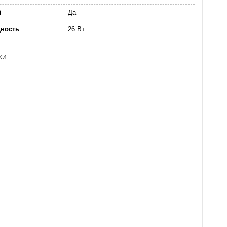
i
Да
ность
26 Вт
КИ