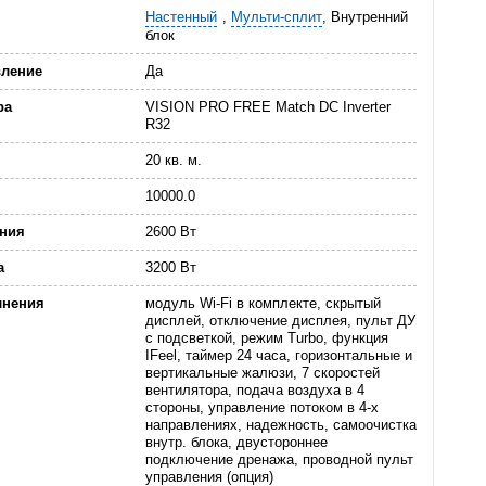
Настенный
,
Мульти-сплит
, Внутренний
блок
вление
Да
ра
VISION PRO FREE Match DC Inverter
R32
20 кв. м.
10000.0
ния
2600 Вт
а
3200 Вт
лнения
модуль Wi-Fi в комплекте, скрытый
дисплей, отключение дисплея, пульт ДУ
с подсветкой, режим Turbo, функция
IFeel, таймер 24 часа, горизонтальные и
вертикальные жалюзи, 7 скоростей
вентилятора, подача воздуха в 4
стороны, управление потоком в 4-х
направлениях, надежность, самоочистка
внутр. блока, двустороннее
подключение дренажа, проводной пульт
управления (опция)