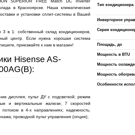
BON SUPERIOR FREE Match DC Inverter
Тип кондиционера
склада в Красноярске. Наша климатическая
ставки и установки сплит-системы в Вашей
Инверторное упра
Серия кондиционе
 3 в 1: собственный склад кондиционеров,
сный центр. Если нужна хорошая система
Площадь, до
пишите, приезжайте к нам в магазин!
Мощность в BTU
ики Hisense AS-
Мощность охлажде
0AG(B):
Мощность обогрев
Особенности испо
ние дисплея; пульт ДУ с подсветкой; режим
ьные и вертикальные жалюзи; 7 скоростей
 потоком в 4-х направлениях; надежность;
енажа; проводной пульт управления (опция);