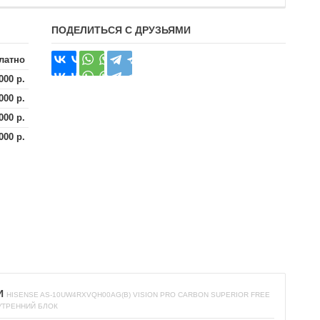
ПОДЕЛИТЬСЯ С ДРУЗЬЯМИ
латно
000 р.
000 р.
000 р.
000 р.
И
HISENSE AS-10UW4RXVQH00AG(B) VISION PRO CARBON SUPERIOR FREE
УТРЕННИЙ БЛОК